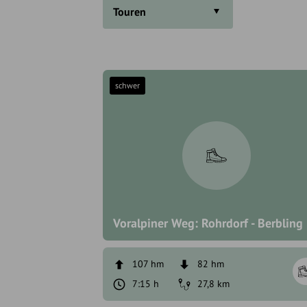
Touren
schwer
Voralpiner Weg: Rohrdorf - Berbling
107 hm
82 hm
7:15 h
27,8 km