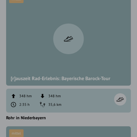
[r]auszeit Rad-Erlebnis: Bayerische Barock-Tour
348 hm
348 hm
2:35 h
35,6 km
Rohr in Niederbayern
mittel