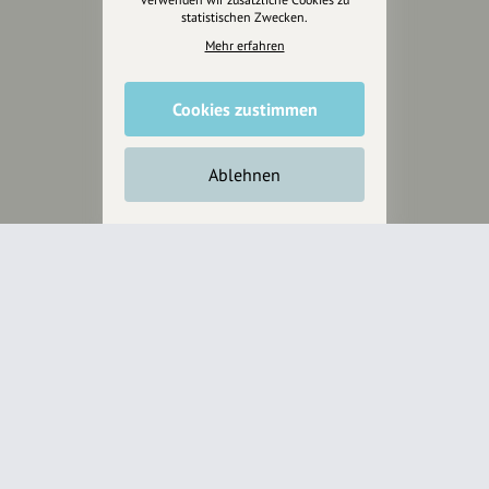
statistischen Zwecken.
Mehr erfahren
Cookies zustimmen
Ablehnen
Wir sind auch auf
RECHTLICHER HINWEIS UND TRANSPARENZHINWEIS
Rechtlicher Hinweis:
Die auf dieser Website veröffentlichten Inhalte