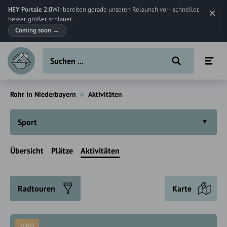
HEY Portale 2.0
Wir bereiten gerade unseren Relaunch vor - schneller,
besser, größer, schlauer.
Coming soon
→
Rohr in Niederbayern
Aktivitäten
Sport
Übersicht
Plätze
Aktivitäten
Radtouren
Karte
mittel