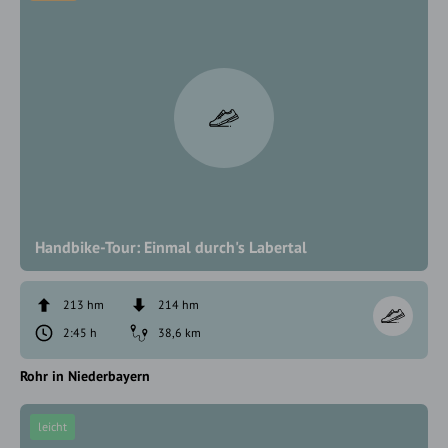
Handbike-Tour: Einmal durch's Labertal
213 hm
214 hm
2:45 h
38,6 km
Rohr in Niederbayern
leicht