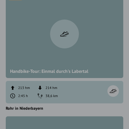
Handbike-Tour: Einmal durch's Labertal
213 hm
214 hm
2:45 h
38,6 km
Rohr in Niederbayern