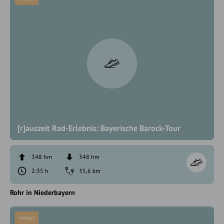
[r]auszeit Rad-Erlebnis: Bayerische Barock-Tour
348 hm
348 hm
2:35 h
35,6 km
Rohr in Niederbayern
mittel