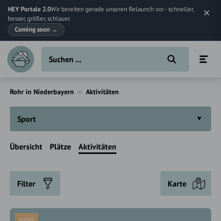
HEY Portale 2.0
Wir bereiten gerade unseren Relaunch vor - schneller,
besser, größer, schlauer.
Coming soon
→
Rohr in Niederbayern
Aktivitäten
Sport
Übersicht
Plätze
Aktivitäten
Filter
Karte
mittel