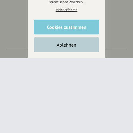
statistischen Zwecken.
Mehr erfahren
Wir sind auch auf
Cookies zustimmen
Ablehnen
RECHTLICHER HINWEIS UND TRANSPARENZHINWEIS
Rechtlicher Hinweis:
Die auf dieser Website veröffentlichten Inhalte
dienen ausschließlich der allgemeinen Information und Unterhaltung.
Sämtliche Beiträge, Gastartikel, Kommentare, Empfehlungen,
Bewertungen oder Verlinkungen spiegeln ausschließlich die Meinung der
jeweiligen Autoren wider und stellen keine verbindliche Beratung,
Empfehlung oder Aufforderung zum Erwerb, Verkauf, Abschluss oder zur
Nutzung von Produkten, Dienstleistungen oder Angeboten dar.
Mehr erfahren ▼