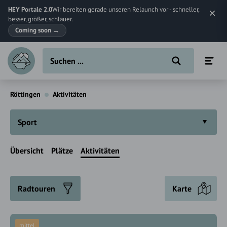
HEY Portale 2.0
Wir bereiten gerade unseren Relaunch vor - schneller,
besser, größer, schlauer.
Coming soon
→
Röttingen
Aktivitäten
Sport
Übersicht
Plätze
Aktivitäten
Radtouren
Karte
mittel