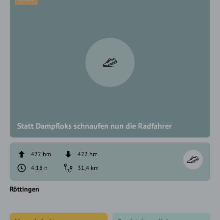
Statt Dampfloks schnaufen nun die Radfahrer
422 hm
422 hm
4:18 h
31,4 km
Röttingen