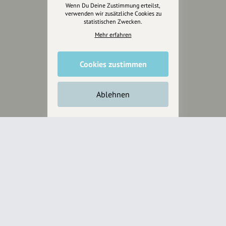
Wenn Du Deine Zustimmung erteilst,
Anakin Design
verwenden wir zusätzliche Cookies zu
statistischen Zwecken.
Mehr erfahren
Unterstütze
unsere Plattform
Cookies zustimmen
hey.bayern ist ein Projekt von
Ablehnen
uns für unsere Region und
für alle, die uns besuchen
wollen.
Inhalte vorschlagen
Jetzt unterstützen
Wir können leider keine
Spendenquittung ausstellen.