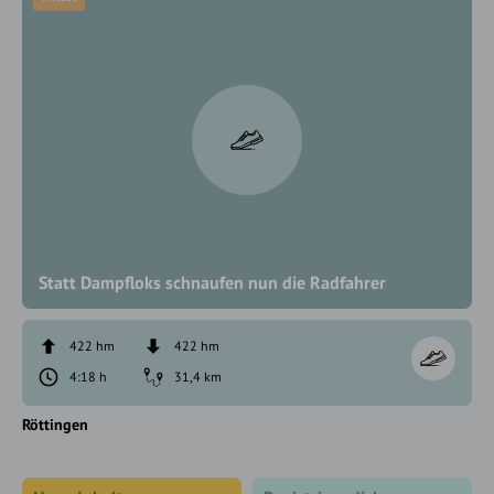
Statt Dampfloks schnaufen nun die Radfahrer
422 hm
422 hm
4:18 h
31,4 km
Röttingen