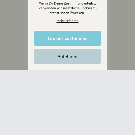
Wenn Du Deine Zustimmung erteilst,
Anakin Design
verwenden wir zusätzliche Cookies zu
statistischen Zwecken.
Mehr erfahren
Unterstütze
unsere Plattform
Cookies zustimmen
hey.bayern ist ein Projekt von
Ablehnen
uns für unsere Region und
für alle, die uns besuchen
wollen.
Inhalte vorschlagen
Jetzt unterstützen
Wir können leider keine
Spendenquittung ausstellen.