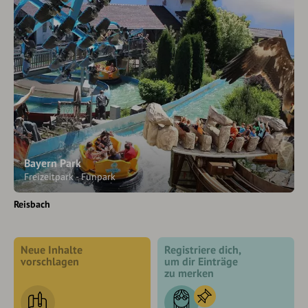
Bayern Park
Freizeitpark - Funpark
Reisbach
Neue Inhalte
Registriere dich,
vorschlagen
um dir Einträge
zu merken