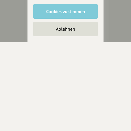
Cookies zustimmen
Unterstütze
unsere Plattform
Ablehnen
hey.bayern ist ein Projekt von
uns für unsere Region und
für alle, die uns besuchen
wollen.
Inhalte vorschlagen
Jetzt unterstützen
Wir können leider keine
Spendenquittung ausstellen.