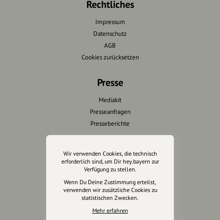
Rechtliches
Impressum
Datenschutz
AGB
Cookies zurücksetzen
Presse
Mediakit
Presseanfragen
Presseberichte
Wir unterstützen Euch
Wir verwenden Cookies, die technisch
erforderlich sind, um Dir hey.bayern zur
Fotografie & mehr
Verfügung zu stellen.
Marketing
Wenn Du Deine Zustimmung erteilst,
Design & Branding
verwenden wir zusätzliche Cookies zu
statistischen Zwecken.
Anakin Design
Mehr erfahren