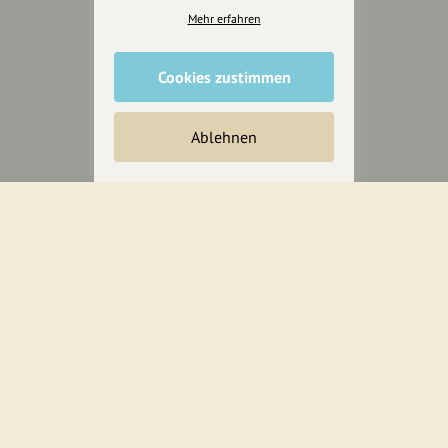
Presseberichte
Mehr erfahren
Wir unterstützen Euch
Cookies zustimmen
Fotografie & mehr
Marketing
Ablehnen
Design & Branding
Anakin Design
Unterstütze
unsere Plattform
hey.bayern ist ein Projekt von
uns für unsere Region und
für alle, die uns besuchen
wollen.
Inhalte vorschlagen