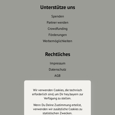
Unterstütze uns
Spenden
Partner werden
Crowdfunding
Förderungen
Werbemöglichkeiten
Rechtliches
Impressum
Datenschutz
AGB
Cookies zurücksetzen
Wir verwenden Cookies, die technisch
Presse
erforderlich sind, um Dir hey.bayern zur
Verfügung zu stellen.
Mediakit
Wenn Du Deine Zustimmung erteilst,
verwenden wir zusätzliche Cookies zu
Presseanfragen
statistischen Zwecken.