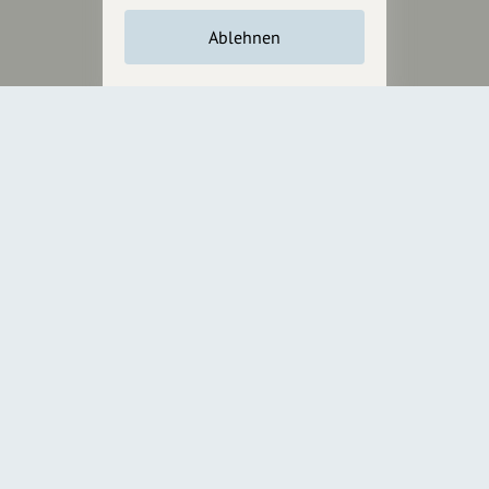
Unterstütze
unsere Plattform
Ablehnen
hey.bayern ist ein Projekt von
uns für unsere Region und
für alle, die uns besuchen
wollen.
Inhalte vorschlagen
Jetzt unterstützen
Wir können leider keine
Spendenquittung ausstellen.