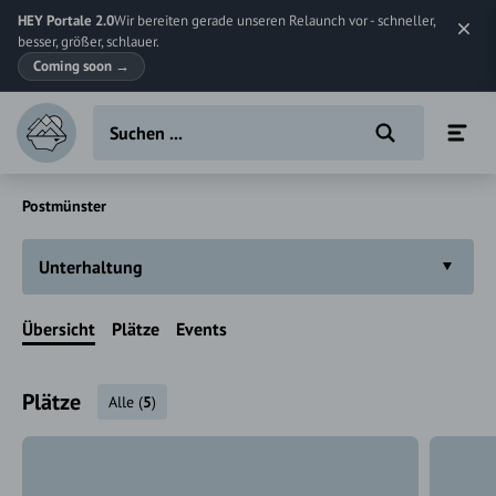
HEY Portale 2.0
Wir bereiten gerade unseren Relaunch vor - schneller,
besser, größer, schlauer.
Coming soon
→
Postmünster
Unterhaltung
Übersicht
Plätze
Events
Plätze
Alle
(
5
)