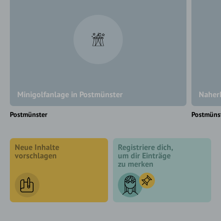
Minigolfanlage in Postmünster
Naher
Postmünster
Postmüns
Neue Inhalte
Registriere dich,
vorschlagen
um dir Einträge
zu merken