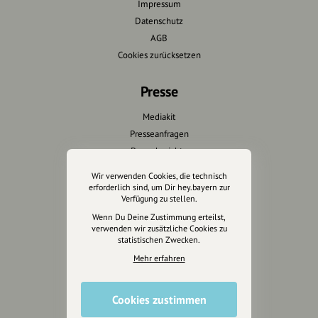
Impressum
Datenschutz
AGB
Cookies zurücksetzen
Presse
Mediakit
Presseanfragen
Presseberichte
Wir verwenden Cookies, die technisch
Wir unterstützen Euch
erforderlich sind, um Dir hey.bayern zur
Verfügung zu stellen.
Fotografie & mehr
Wenn Du Deine Zustimmung erteilst,
verwenden wir zusätzliche Cookies zu
Marketing
statistischen Zwecken.
Design & Branding
Mehr erfahren
Anakin Design
Cookies zustimmen