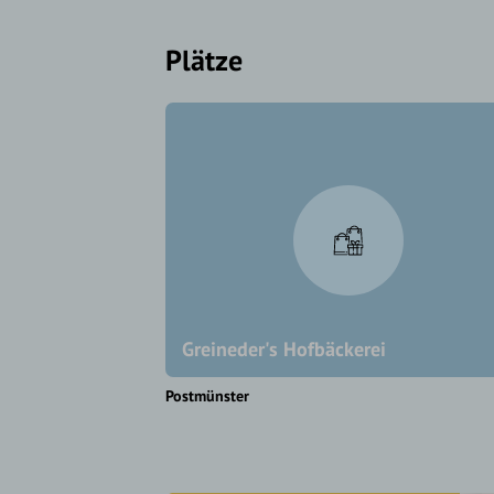
Plätze
Greineder's Hofbäckerei
Postmünster