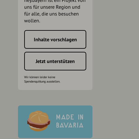
hey.bayern ist ein Projekt von
uns für unsere Region und
für alle, die uns besuchen
wollen.
Inhalte vorschlagen
h
Jetzt unterstützen
Wir können leider keine
Spendenquittung ausstellen.