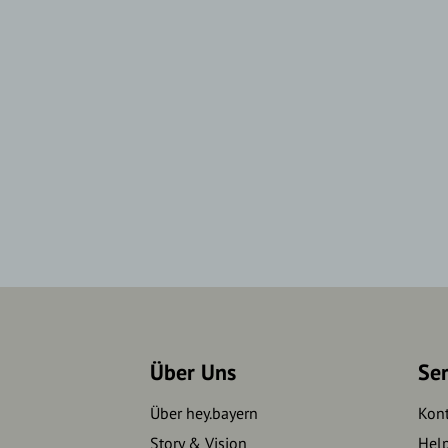
Über Uns
Se
Über hey.bayern
Kon
Story & Vision
Hel