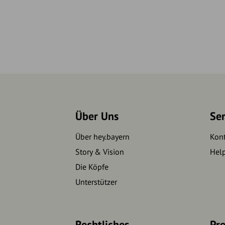
Über Uns
Se
Über hey.bayern
Kon
Story & Vision
Hel
Die Köpfe
Unterstützer
Rechtliches
Pre