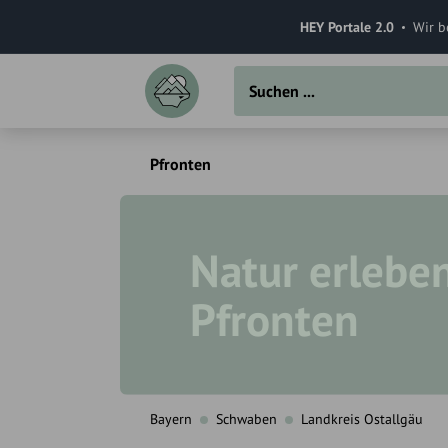
HEY Portale 2.0
Wir b
Pfronten
Natur erleben
Pfronten
Bayern
Schwaben
Landkreis Ostallgäu