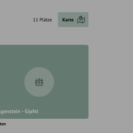
11 Plätze
Karte
genstein - Gipfel
ten