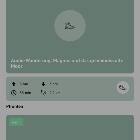
Audio-Wanderung: Magnus und das geheimnisvolle
Moor
3 hm
3 hm
35 min
2,2 km
Pfronten
leicht