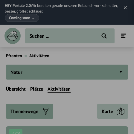
HEY Portale 2.0
Wir bereiten gerade unseren Relaunch vor - schneller,
besser, größer, schlauer.
Coming soon
→
Pfronten
Aktivitäten
Natur
Übersicht
Plätze
Aktivitäten
Themenwege
Karte
leicht