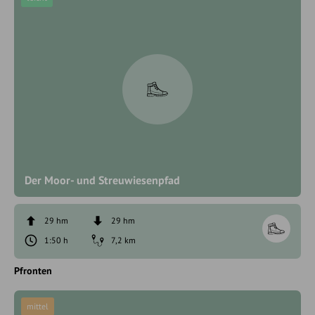
Der Moor- und Streuwiesenpfad
29 hm
29 hm
1:50 h
7,2 km
Pfronten
mittel