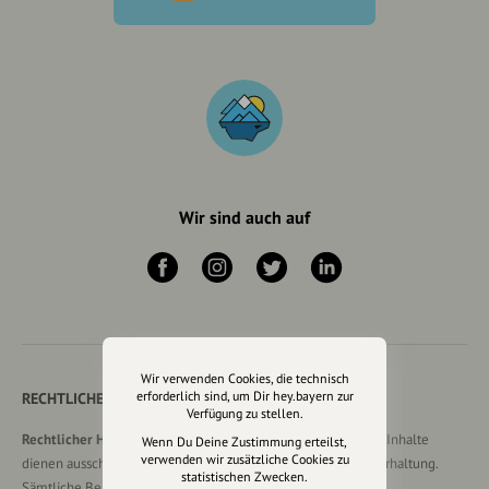
Wir sind auch auf
Wir verwenden Cookies, die technisch
erforderlich sind, um Dir hey.bayern zur
RECHTLICHER HINWEIS UND TRANSPARENZHINWEIS
Verfügung zu stellen.
Rechtlicher Hinweis:
Die auf dieser Website veröffentlichten Inhalte
Wenn Du Deine Zustimmung erteilst,
verwenden wir zusätzliche Cookies zu
dienen ausschließlich der allgemeinen Information und Unterhaltung.
statistischen Zwecken.
Sämtliche Beiträge, Gastartikel, Kommentare, Empfehlungen,