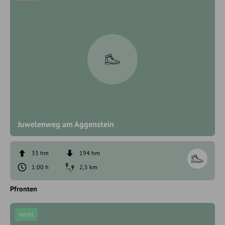
Juwelenweg am Aggenstein
33 hm
194 hm
1:00 h
2,5 km
Pfronten
leicht