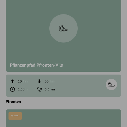
Pflanzenpfad Pfronten-Vils
10 hm
33 hm
1:30 h
5,3 km
Pfronten
mittel