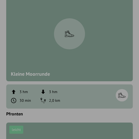
Kleine Moorrunde
3 hm
3 hm
30 min
2,0 km
Pfronten
leicht