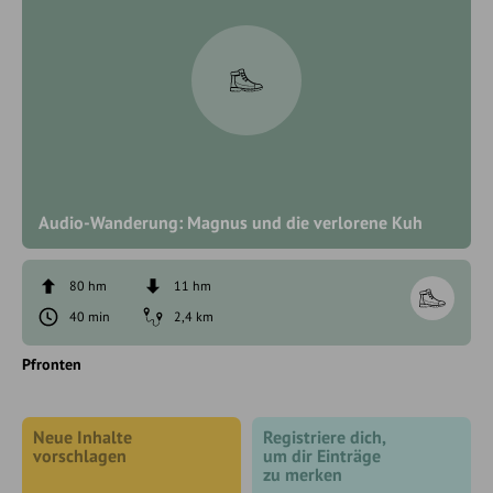
Audio-Wanderung: Magnus und die verlorene Kuh
80 hm
11 hm
40 min
2,4 km
Pfronten
Neue Inhalte
Registriere dich,
vorschlagen
um dir Einträge
zu merken