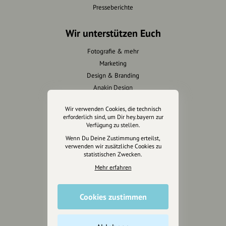
Presseberichte
Wir unterstützen Euch
Fotografie & mehr
Marketing
Design & Branding
Anakin Design
Wir verwenden Cookies, die technisch
erforderlich sind, um Dir hey.bayern zur
Verfügung zu stellen.
Unterstütze
Wenn Du Deine Zustimmung erteilst,
unsere Plattform
verwenden wir zusätzliche Cookies zu
statistischen Zwecken.
hey.bayern ist ein Projekt von
Mehr erfahren
uns für unsere Region und
für alle, die uns besuchen
Cookies zustimmen
wollen.