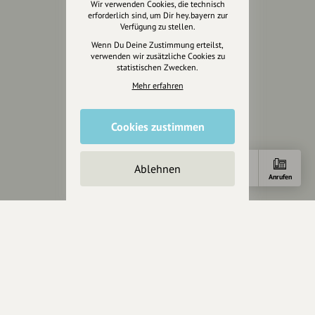
Wir verwenden Cookies, die technisch
erforderlich sind, um Dir hey.bayern zur
Verfügung zu stellen.
Rechtliches
Wenn Du Deine Zustimmung erteilst,
verwenden wir zusätzliche Cookies zu
Impressum
statistischen Zwecken.
Datenschutz
Mehr erfahren
AGB
Cookies zurücksetzen
Cookies zustimmen
Presse
Ablehnen
Mediakit
Anfahrt
Anrufen
Presseanfragen
Presseberichte
Wir unterstützen Euch
Fotografie & mehr
Marketing
Design & Branding