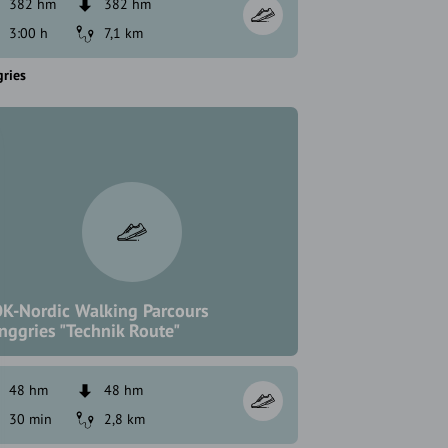
382 hm
382 hm
3:00 h
7,1 km
ries
K-Nordic Walking Parcours
nggries "Technik Route"
48 hm
48 hm
30 min
2,8 km