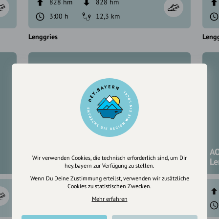
828 hm
828 hm
3:00 h
12,3 km
Lenggries
Lengg
AOK-Nordic Walking Parcours
AO
Wir verwenden Cookies, die technisch erforderlich sind, um Dir
Lenggries "Fitness Route 6"
Le
hey.bayern zur Verfügung zu stellen.
Wenn Du Deine Zustimmung erteilst, verwenden wir zusätzliche
Cookies zu statistischen Zwecken.
208 hm
208 hm
Mehr erfahren
2:30 h
10,5 km