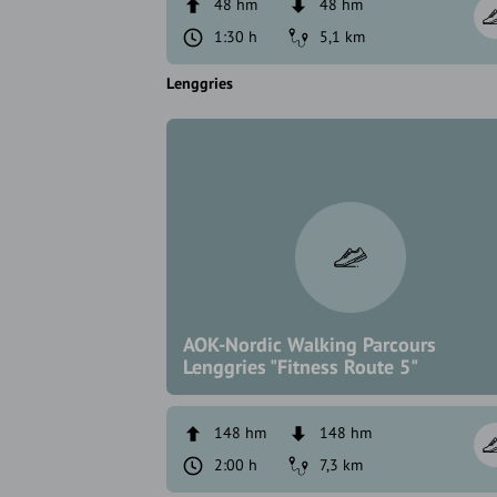
48 hm
48 hm
1:30 h
5,1 km
Lenggries
AOK-Nordic Walking Parcours
Lenggries "Fitness Route 5"
148 hm
148 hm
2:00 h
7,3 km