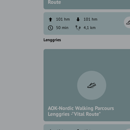
Route
101 hm
101 hm
50 min
4,1 km
Lenggries
AOK-Nordic Walking Parcours
Lenggries -"Vital Route"