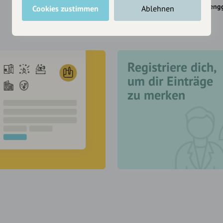
Lenggries
Lengg
Cookies zustimmen
Ablehnen
Registriere dich,
um dir Einträge
zu merken