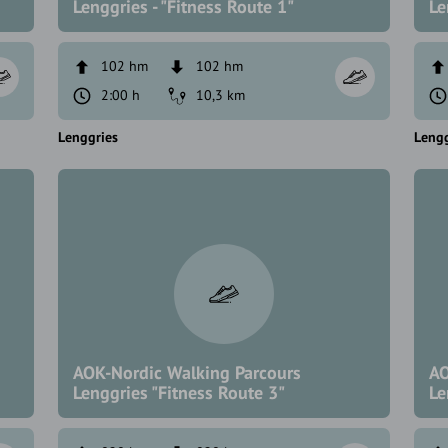
Lenggries - "Fitness Route 1"
Le
102 hm
102 hm
2:00 h
10,3 km
Lenggries
Lengg
AOK-Nordic Walking Parcours
AO
Lenggries "Fitness Route 3"
Le