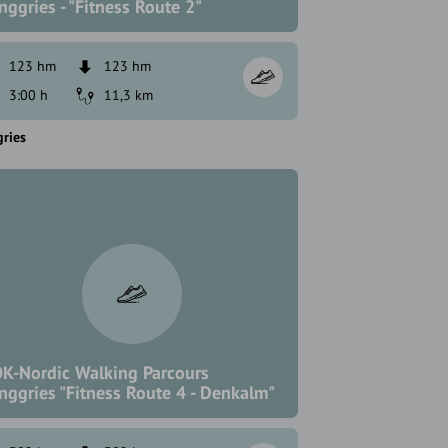
nggries - "Fitness Route 2"
123 hm
123 hm
3:00 h
11,3 km
ries
K-Nordic Walking Parcours
nggries "Fitness Route 4 - Denkalm"