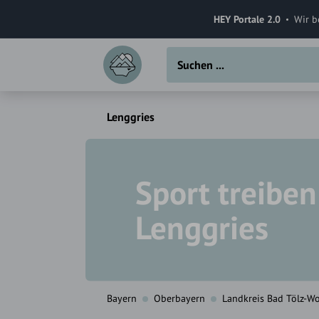
HEY Portale 2.0
Wir b
Lenggries
Sport treiben
Lenggries
Bayern
Oberbayern
Landkreis Bad Tölz-Wo