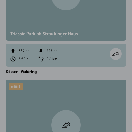
Triassic Park ab Straubinger Haus
352 hm
246 hm
3:39 h
9,6 km
Kössen
Waidring
mittel