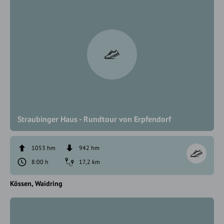
Straubinger Haus - Rundtour von Erpfendorf
1053 hm
942 hm
8:00 h
17,2 km
Kössen
Waidring