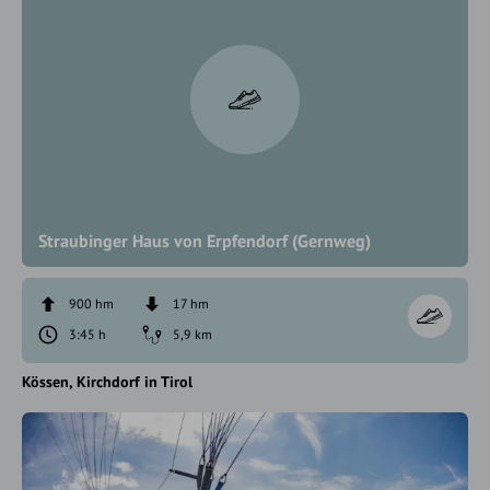
Straubinger Haus von Erpfendorf (Gernweg)
900 hm
17 hm
3:45 h
5,9 km
Kössen
Kirchdorf in Tirol