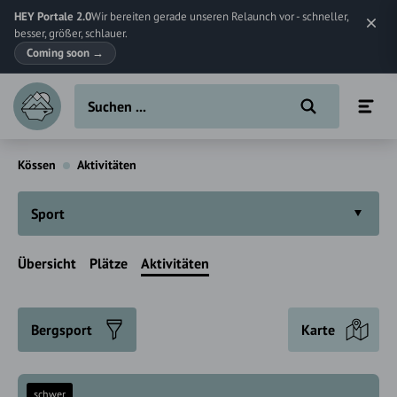
HEY Portale 2.0
Wir bereiten gerade unseren Relaunch vor - schneller,
besser, größer, schlauer.
Coming soon
→
Kössen
Aktivitäten
Sport
Übersicht
Plätze
Aktivitäten
Bergsport
Karte
schwer