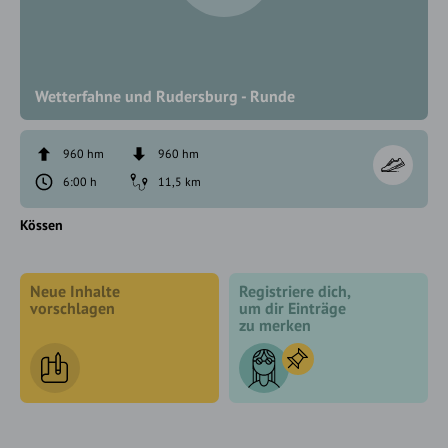
Wetterfahne und Rudersburg - Runde
960 hm
960 hm
6:00 h
11,5 km
Kössen
Neue Inhalte
Registriere dich,
vorschlagen
um dir Einträge
zu merken