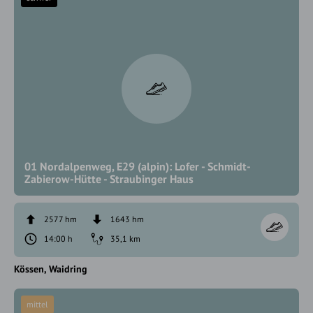
01 Nordalpenweg, E29 (alpin): Lofer - Schmidt-
Zabierow-Hütte - Straubinger Haus
2577 hm
1643 hm
14:00 h
35,1 km
Kössen
Waidring
mittel