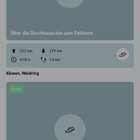
Über die Durchkaseralm zum Fellhorn
522 hm
159 hm
4:30 h
7,4 km
Kössen
Waidring
leicht