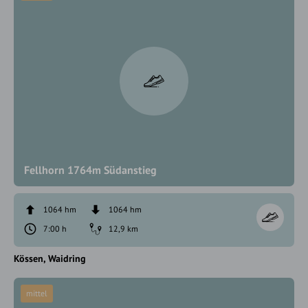
Fellhorn 1764m Südanstieg
1064 hm
1064 hm
7:00 h
12,9 km
Kössen
Waidring
mittel