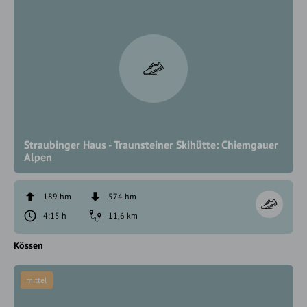
Straubinger Haus - Traunsteiner Skihütte: Chiemgauer
Alpen
189 hm
574 hm
4:15 h
11,6 km
Kössen
mittel