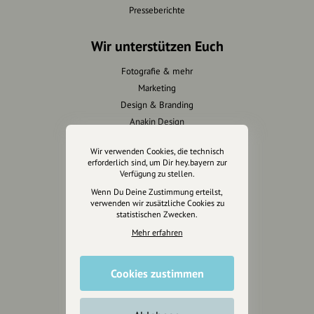
Presseberichte
Wir unterstützen Euch
Fotografie & mehr
Marketing
Design & Branding
Anakin Design
Wir verwenden Cookies, die technisch
erforderlich sind, um Dir hey.bayern zur
Verfügung zu stellen.
Unterstütze
Wenn Du Deine Zustimmung erteilst,
unsere Plattform
verwenden wir zusätzliche Cookies zu
statistischen Zwecken.
hey.bayern ist ein Projekt von
Mehr erfahren
uns für unsere Region und
für alle, die uns besuchen
Cookies zustimmen
wollen.