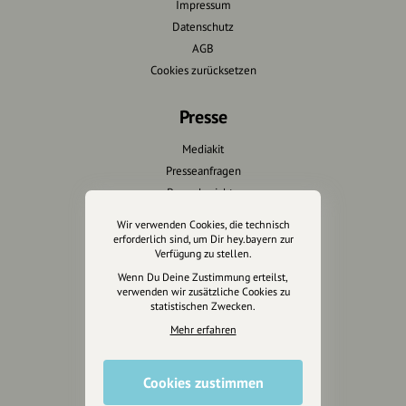
Impressum
Datenschutz
AGB
Cookies zurücksetzen
Presse
Mediakit
Presseanfragen
Presseberichte
Wir verwenden Cookies, die technisch
Wir unterstützen Euch
erforderlich sind, um Dir hey.bayern zur
Verfügung zu stellen.
Fotografie & mehr
Wenn Du Deine Zustimmung erteilst,
verwenden wir zusätzliche Cookies zu
Marketing
statistischen Zwecken.
Design & Branding
Mehr erfahren
Anakin Design
Cookies zustimmen