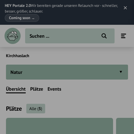
HEY Portale 2.0
Wir bereiten gerade unseren Relaunch vor - schneller,
besser, größer, schlauer.
Coming soon
→
Kirchhaslach
Natur
Übersicht
Plätze
Events
Plätze
Alle
(
5
)