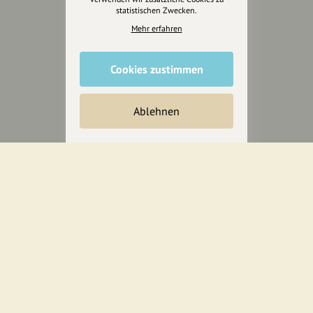
statistischen Zwecken.
Mehr erfahren
Cookies zustimmen
Ablehnen
Wir sind auch auf
RECHTLICHER HINWEIS UND TRANSPARENZHINWEIS
Rechtlicher Hinweis:
Die auf dieser Website veröffentlichten Inhalte