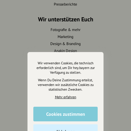
Presseberichte
Wir unterstützen Euch
Fotografie & mehr
Marketing
Design & Branding
Anakin Design
Wir verwenden Cookies, die technisch
erforderlich sind, um Dir hey.bayern zur
Verfügung zu stellen.
Unterstütze
Wenn Du Deine Zustimmung erteilst,
unsere Plattform
verwenden wir zusätzliche Cookies zu
statistischen Zwecken.
hey.bayern ist ein Projekt von
Mehr erfahren
uns für unsere Region und
für alle, die uns besuchen
Cookies zustimmen
wollen.