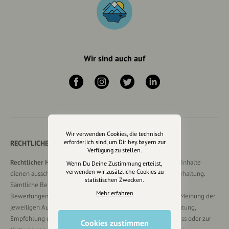
Wir sind auch auf
Wir verwenden Cookies, die technisch
erforderlich sind, um Dir hey.bayern zur
RECHTLICHER HINWEIS UND TRANSPARENZHINWEIS
Verfügung zu stellen.
Rechtlicher Hinweis:
Die auf dieser Website veröffentlichten Inhalte
Wenn Du Deine Zustimmung erteilst,
verwenden wir zusätzliche Cookies zu
dienen ausschließlich der allgemeinen Information und Unterhaltung.
statistischen Zwecken.
Sämtliche Beiträge, Gastartikel, Kommentare, Empfehlungen,
Mehr erfahren
Bewertungen oder Verlinkungen spiegeln ausschließlich die Meinung der
jeweiligen Autoren wider und stellen keine verbindliche Beratung,
Empfehlung oder Aufforderung zum Erwerb, Verkauf, Abschluss oder zur
Cookies zustimmen