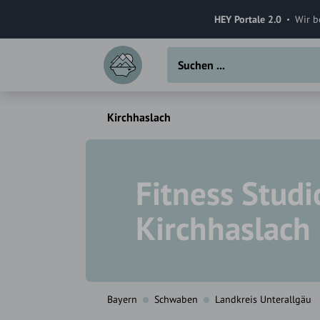
HEY Portale 2.0
Wir b
Kirchhaslach
Fitness Studi
Kirchhaslach
Bayern
Schwaben
Landkreis Unterallgäu