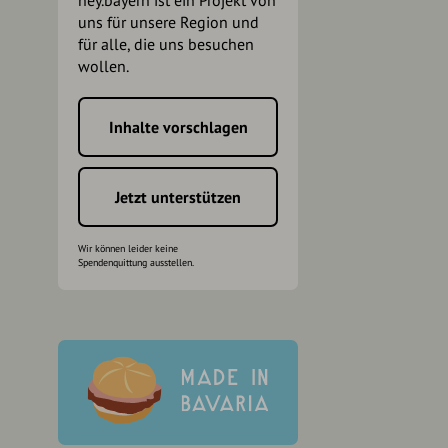
hey.bayern ist ein Projekt von
uns für unsere Region und
für alle, die uns besuchen
wollen.
Inhalte vorschlagen
h
Jetzt unterstützen
Wir können leider keine
Spendenquittung ausstellen.