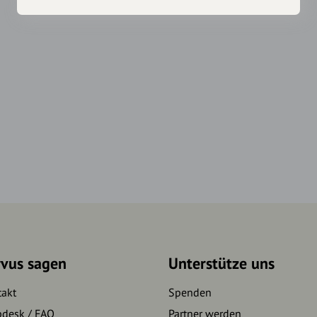
rvus sagen
Unterstütze uns
takt
Spenden
pdesk / FAQ
Partner werden