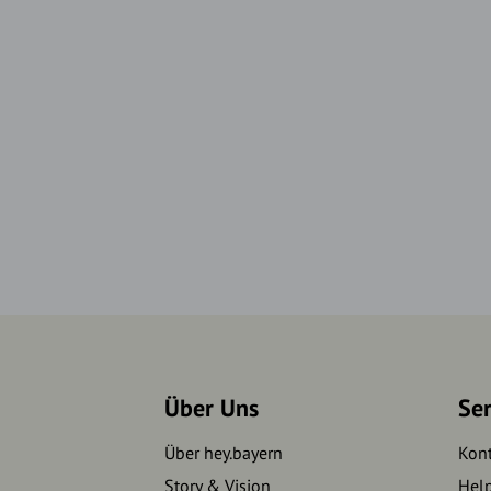
Über Uns
Se
Über hey.bayern
Kon
Story & Vision
Hel