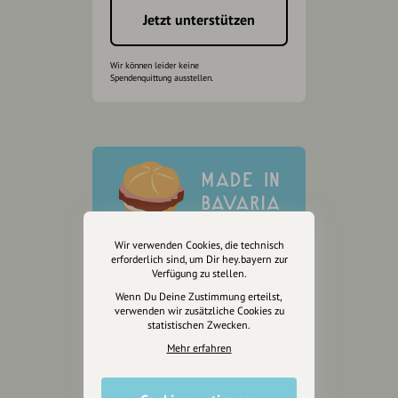
Jetzt unterstützen
Wir können leider keine
Spendenquittung ausstellen.
Wir verwenden Cookies, die technisch
erforderlich sind, um Dir hey.bayern zur
Verfügung zu stellen.
Wenn Du Deine Zustimmung erteilst,
verwenden wir zusätzliche Cookies zu
statistischen Zwecken.
Mehr erfahren
Wir sind auch auf