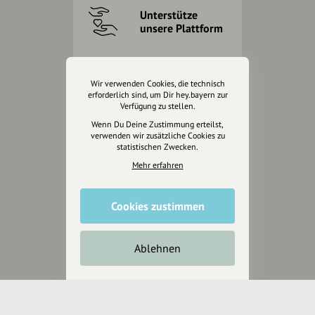
Unterstütze
unsere Plattform
hey.bayern ist ein Projekt von
uns für unsere Region und
Wir verwenden Cookies, die technisch
für alle, die uns besuchen
erforderlich sind, um Dir hey.bayern zur
Verfügung zu stellen.
wollen.
Wenn Du Deine Zustimmung erteilst,
verwenden wir zusätzliche Cookies zu
statistischen Zwecken.
Inhalte vorschlagen
Mehr erfahren
Jetzt unterstützen
Cookies zustimmen
Wir können leider keine
Ablehnen
Spendenquittung ausstellen.