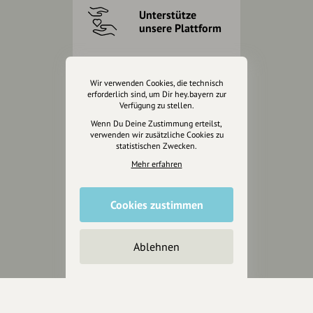
Unterstütze
unsere Plattform
hey.bayern ist ein Projekt von
uns für unsere Region und
Wir verwenden Cookies, die technisch
für alle, die uns besuchen
erforderlich sind, um Dir hey.bayern zur
Verfügung zu stellen.
wollen.
Wenn Du Deine Zustimmung erteilst,
verwenden wir zusätzliche Cookies zu
statistischen Zwecken.
Inhalte vorschlagen
Mehr erfahren
Jetzt unterstützen
Cookies zustimmen
Wir können leider keine
Ablehnen
Spendenquittung ausstellen.