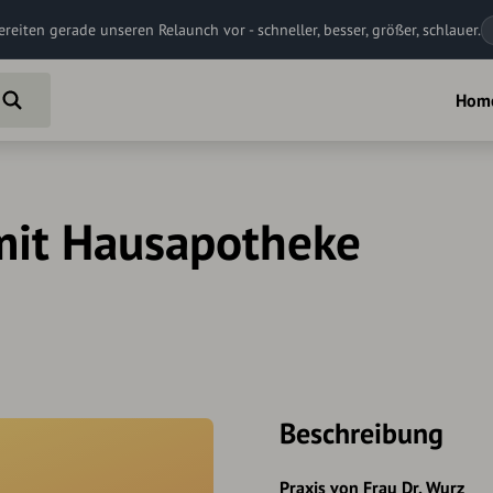
ereiten gerade unseren Relaunch vor - schneller, besser, größer, schlauer.
Hom
 mit Hausapotheke
Beschreibung
Praxis von Frau Dr. Wurz