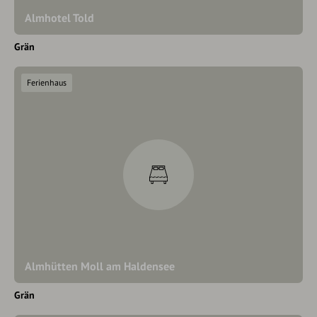
Almhotel Told
Grän
Ferienhaus
Almhütten Moll am Haldensee
Grän