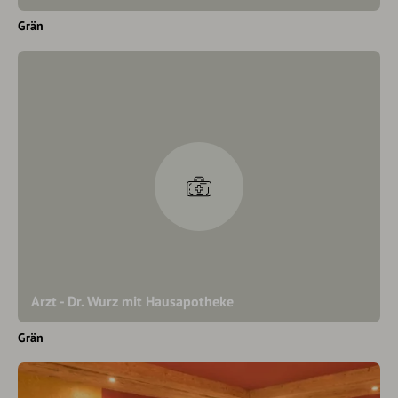
Grän
Arzt - Dr. Wurz mit Hausapotheke
Grän