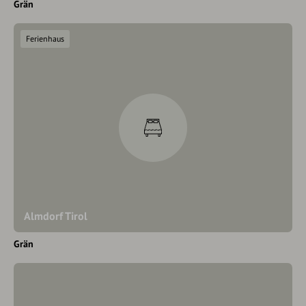
Grän
Ferienhaus
Almdorf Tirol
Grän