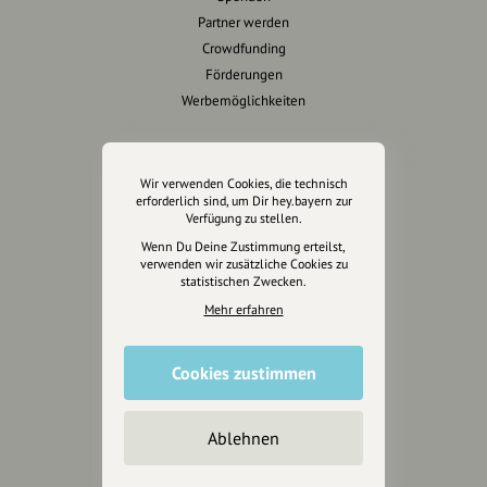
Partner werden
Crowdfunding
Förderungen
Werbemöglichkeiten
Rechtliches
Wir verwenden Cookies, die technisch
Impressum
erforderlich sind, um Dir hey.bayern zur
Verfügung zu stellen.
Datenschutz
Wenn Du Deine Zustimmung erteilst,
AGB
verwenden wir zusätzliche Cookies zu
Cookies zurücksetzen
statistischen Zwecken.
Mehr erfahren
Presse
Mediakit
Cookies zustimmen
Presseanfragen
Presseberichte
Ablehnen
Wir unterstützen Euch