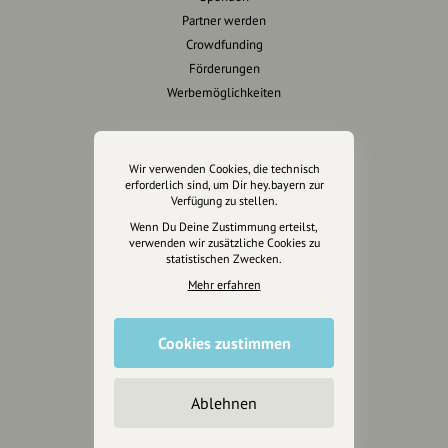
Partner werden
Crowdfunding
Förderungen
Werbemöglichkeiten
Rechtliches
Wir verwenden Cookies, die technisch
Impressum
erforderlich sind, um Dir hey.bayern zur
Verfügung zu stellen.
Datenschutz
Wenn Du Deine Zustimmung erteilst,
AGB
verwenden wir zusätzliche Cookies zu
Cookies zurücksetzen
statistischen Zwecken.
Mehr erfahren
Presse
Mediakit
Cookies zustimmen
Presseanfragen
Presseberichte
Ablehnen
Wir unterstützen Euch