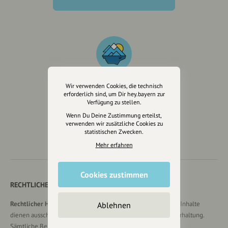
Wir verwenden Cookies, die technisch
erforderlich sind, um Dir hey.bayern zur
Wir sind auch auf
Verfügung zu stellen.
Wenn Du Deine Zustimmung erteilst,
verwenden wir zusätzliche Cookies zu
statistischen Zwecken.
Mehr erfahren
Cookies zustimmen
RECHTLICHER HINWEIS UND TRANSPARENZHINWEIS
Rechtlicher Hinweis:
Die auf dieser Website veröffentlichten Inhalte
Ablehnen
dienen ausschließlich der allgemeinen Information und Unterhaltung.
Sämtliche Beiträge, Gastartikel, Kommentare, Empfehlungen,