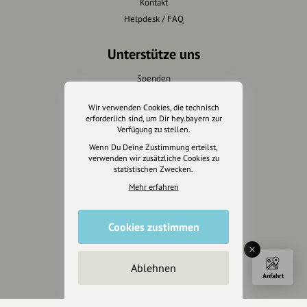
Kontakt
Helpdesk / FAQ
Unterstütze uns
Spenden
Partner werden
Wir verwenden Cookies, die technisch
Crowdfunding
erforderlich sind, um Dir hey.bayern zur
Förderungen
Verfügung zu stellen.
Werbemöglichkeiten
Wenn Du Deine Zustimmung erteilst,
verwenden wir zusätzliche Cookies zu
statistischen Zwecken.
Rechtliches
Mehr erfahren
Impressum
Datenschutz
Cookies zustimmen
AGB
Cookies zurücksetzen
Ablehnen
Anfahrt
Presse