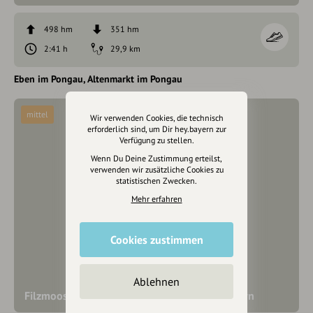
498 hm
351 hm
2:41 h
29,9 km
Eben im Pongau
Altenmarkt im Pongau
mittel
Wir verwenden Cookies, die technisch
erforderlich sind, um Dir hey.bayern zur
Verfügung zu stellen.
Wenn Du Deine Zustimmung erteilst,
verwenden wir zusätzliche Cookies zu
statistischen Zwecken.
Mehr erfahren
Cookies zustimmen
Ablehnen
Filzmoos - Freizeitpark & Wildpark Untertauern