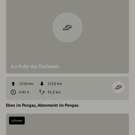
Am Fuße des Dachstein
1510 hm
1510 hm
4:45 h
95,8 km
Eben im Pongau
Altenmarkt im Pongau
schwer