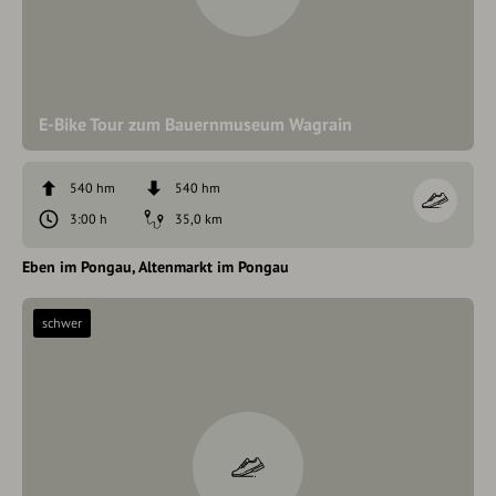
E-Bike Tour zum Bauernmuseum Wagrain
540 hm
540 hm
3:00 h
35,0 km
Eben im Pongau
Altenmarkt im Pongau
schwer