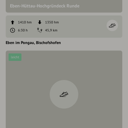
Eben-Hüttau-Hochgründeck Runde
1410 hm
1350 hm
6:30 h
45,9 km
Eben im Pongau
Bischofshofen
leicht