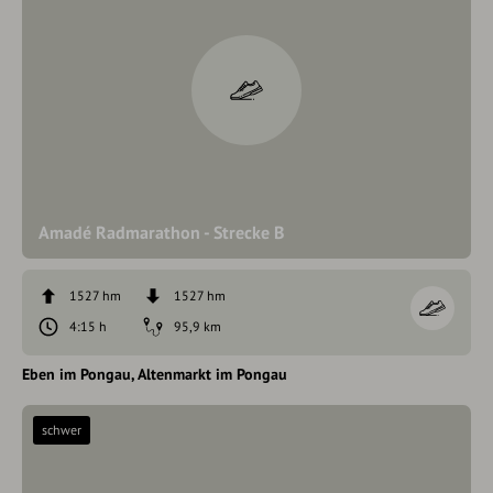
Amadé Radmarathon - Strecke B
1527 hm
1527 hm
4:15 h
95,9 km
Eben im Pongau
Altenmarkt im Pongau
schwer