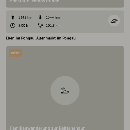
Ennstal-Filzmoos Runde
1342 hm
1344 hm
5:00 h
101,8 km
Eben im Pongau
Altenmarkt im Pongau
mittel
Familienwanderung zur Reitlehenalm