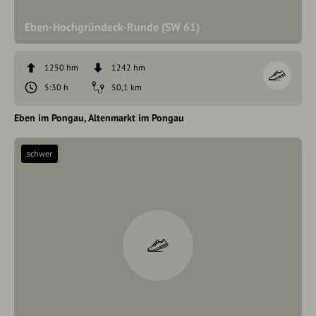
Eben-Hochgründeck-Runde (SW 61)
1250 hm
1242 hm
5:30 h
50,1 km
Eben im Pongau
Altenmarkt im Pongau
schwer