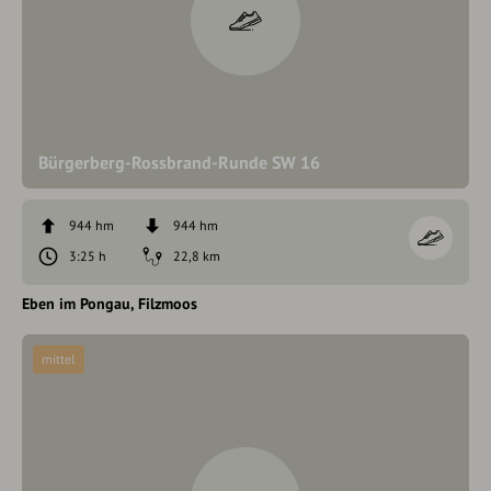
Bürgerberg-Rossbrand-Runde SW 16
944 hm
944 hm
3:25 h
22,8 km
Eben im Pongau
Filzmoos
mittel