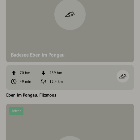
Badesee Eben im Pongau
70 hm
259 hm
49 min
12,4 km
Eben im Pongau
Filzmoos
leicht