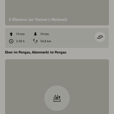
E-Biketour zur Steiner's Wollwelt
74 hm
74 hm
2:50 h
34,8 km
Eben im Pongau
Altenmarkt im Pongau