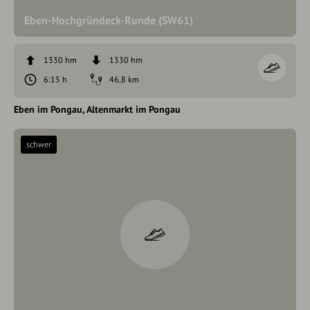
Eben-Hochgründeck-Runde (SW61)
1330 hm
1330 hm
6:15 h
46,8 km
Eben im Pongau
Altenmarkt im Pongau
schwer