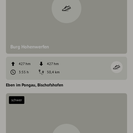
Burg Hohenwerfen
427 hm
427 hm
3:55 h
50,4 km
Eben im Pongau
Bischofshofen
schwer