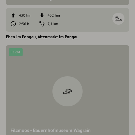
430 hm
432 hm
2:56 h
7,1 km
Eben im Pongau
Altenmarkt im Pongau
leicht
Filzmoos - Bauernhofmuseum Wagrain