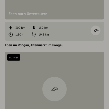
Eben nach Untertauern
300 hm
150 hm
1:30 h
19,3 km
Eben im Pongau
Altenmarkt im Pongau
schwer