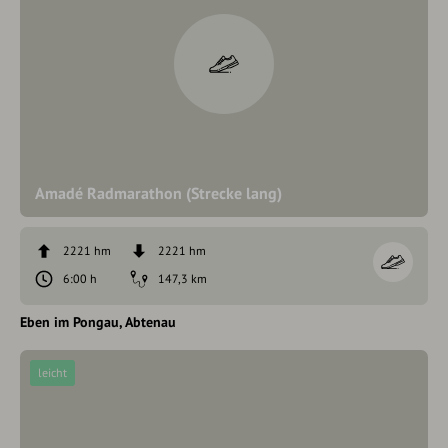
Amadé Radmarathon (Strecke lang)
2221 hm
2221 hm
6:00 h
147,3 km
Eben im Pongau
Abtenau
leicht