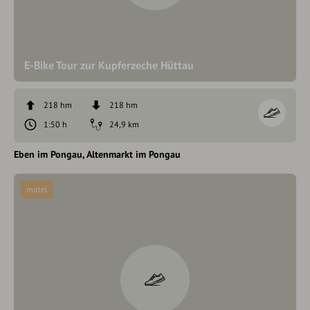
E-Bike Tour zur Kupferzeche Hüttau
218 hm
218 hm
1:50 h
24,9 km
Eben im Pongau
Altenmarkt im Pongau
mittel