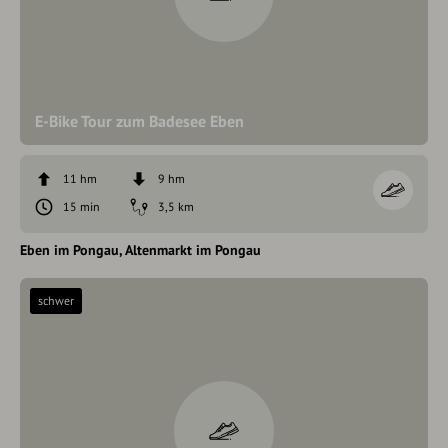
E-Bike Tour zum Badesee Eben
11 hm
9 hm
15 min
3,5 km
Eben im Pongau
Altenmarkt im Pongau
schwer