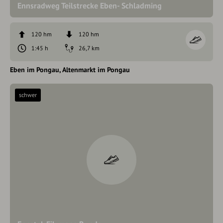
Ennsradweg Teilstrecke Eben- Schladming
120 hm
120 hm
1:45 h
26,7 km
Eben im Pongau
Altenmarkt im Pongau
schwer