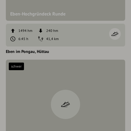
Eben-Hochgründeck Runde
1494 hm
240 hm
6:45 h
41,4 km
Eben im Pongau
Hüttau
schwer