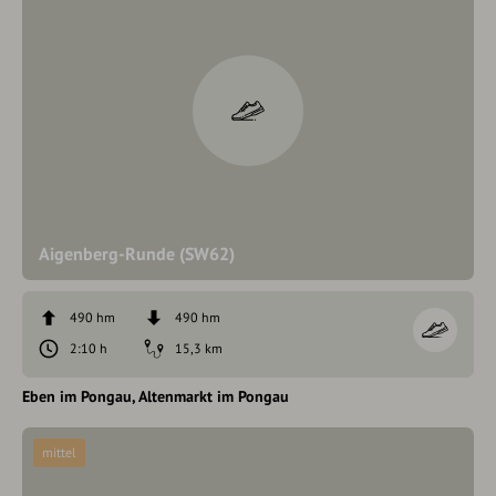
Aigenberg-Runde (SW62)
490 hm
490 hm
2:10 h
15,3 km
Eben im Pongau
Altenmarkt im Pongau
mittel