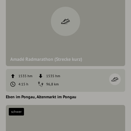
Amadé Radmarathon (Strecke kurz)
1535 hm
1535 hm
4:15 h
96,8 km
Eben im Pongau
Altenmarkt im Pongau
schwer