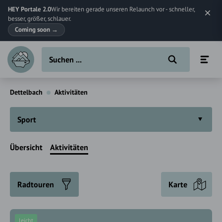
HEY Portale 2.0
Wir bereiten gerade unseren Relaunch vor - schneller,
besser, größer, schlauer.
Coming soon
→
Dettelbach
Aktivitäten
Sport
Übersicht
Aktivitäten
Radtouren
Karte
leicht