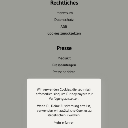
Rechtliches
Impressum
Datenschutz
AGB
Cookies zurücksetzen
Presse
Mediakit
Presseanfragen
Presseberichte
Wir unterstützen Euch
Wir verwenden Cookies, die technisch
erforderlich sind, um Dir hey.bayern zur
Fotografie & mehr
Verfügung zu stellen.
Marketing
Wenn Du Deine Zustimmung erteilst,
Design & Branding
verwenden wir zusätzliche Cookies zu
statistischen Zwecken.
Anakin Design
Mehr erfahren