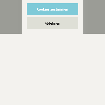
Cookies zustimmen
Unterstütze
unsere Plattform
Ablehnen
hey.bayern ist ein Projekt von
uns für unsere Region und
für alle, die uns besuchen
wollen.
Inhalte vorschlagen
Jetzt unterstützen
Wir können leider keine
Spendenquittung ausstellen.