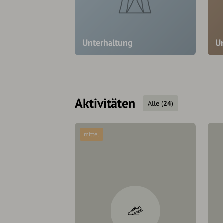
Unterhaltung
U
Aktivitäten
Alle
(
24
)
mittel