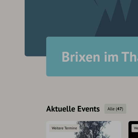
Brixen im Th
Aktuelle Events
Alle
(
47
)
Weitere Termine
We