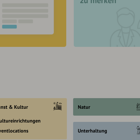
zu merken
nst & Kultur
Natur
ultureinrichtungen
ventlocations
Unterhaltung