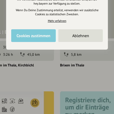
hey.bayern zur Verfügung zu stellen.
Wenn Du Deine Zustimmung erteilst, verwenden wir zusätzliche
Cookies zu statistischen Zwecken.
Mehr erfahren
1 | Brixentalradweg
210 | Wiegalm
Cookies zustimmen
Ablehnen
384 hm
108 hm
623 hm
1:44 h
3:26 h
45,0 km
5,8 km
en im Thale
Kirchbichl
Brixen im Thale
Registriere dich,
um dir Einträge