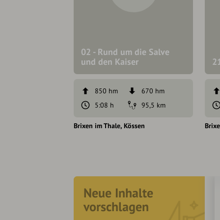
02 - Rund um die Salve
und den Kaiser
2
850 hm
670 hm
5:08 h
95,5 km
Brixen im Thale
Kössen
Brix
Neue Inhalte
vorschlagen