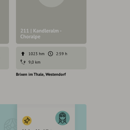
211 | Kandleralm -
Choralpe
296 | Sun Trai
1023 hm
2:59 h
410 hm
9,0 km
2,4 km
Brixen im Thale
Westendorf
Brixen im Thale