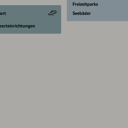
Freizeitparks
ort
Seebäder
porteinrichtungen