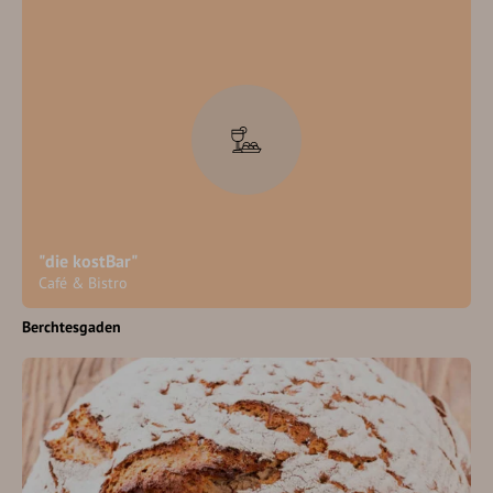
"die kostBar"
Café & Bistro
Berchtesgaden