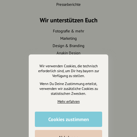
Presseberichte
Wir unterstützen Euch
Fotografie & mehr
Marketing
Design & Branding
Anakin Design
Wir verwenden Cookies, die technisch
erforderlich sind, um Dir hey.bayern zur
Verfügung zu stellen.
Unterstütze
Wenn Du Deine Zustimmung erteilst,
unsere Plattform
verwenden wir zusätzliche Cookies zu
statistischen Zwecken.
hey.bayern ist ein Projekt von
Mehr erfahren
uns für unsere Region und
für alle, die uns besuchen
Cookies zustimmen
wollen.