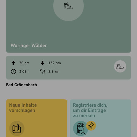
Woringer Wälder
70 hm
132 hm
2:05 h
8,5 km
Bad Grönenbach
Neue Inhalte
Registriere dich,
vorschlagen
um dir Einträge
zu merken