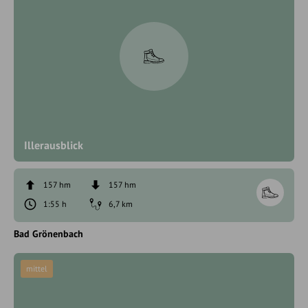
Illerausblick
157 hm
157 hm
1:55 h
6,7 km
Bad Grönenbach
mittel