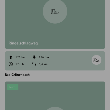
Ringelschlagweg
126 hm
126 hm
1:50 h
6,4 km
Bad Grönenbach
leicht