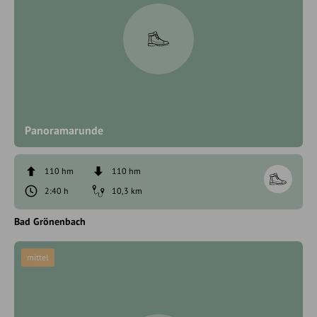
Panoramarunde
110 hm
110 hm
2:40 h
10,3 km
Bad Grönenbach
mittel