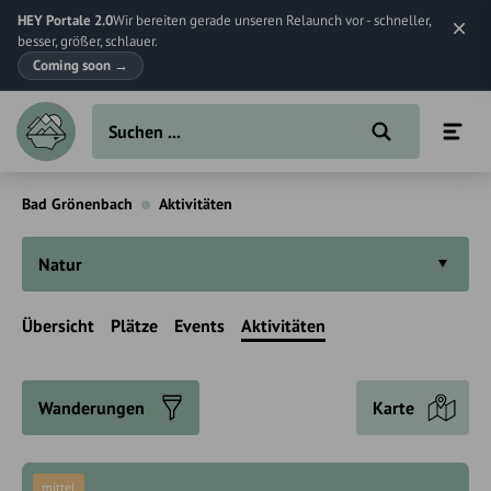
HEY Portale 2.0
Wir bereiten gerade unseren Relaunch vor - schneller,
besser, größer, schlauer.
Coming soon
→
Bad Grönenbach
Aktivitäten
Natur
Übersicht
Plätze
Events
Aktivitäten
Wanderungen
Karte
mittel