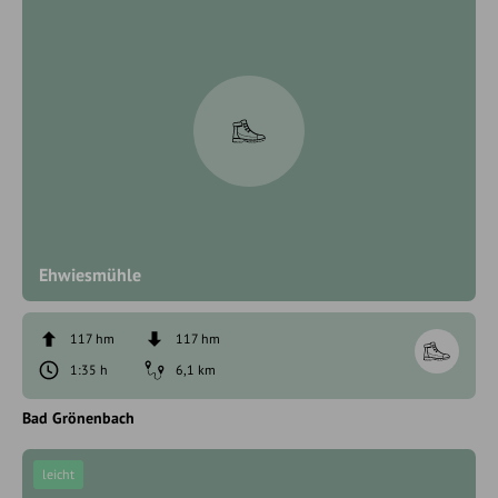
Ehwiesmühle
117 hm
117 hm
1:35 h
6,1 km
Bad Grönenbach
leicht