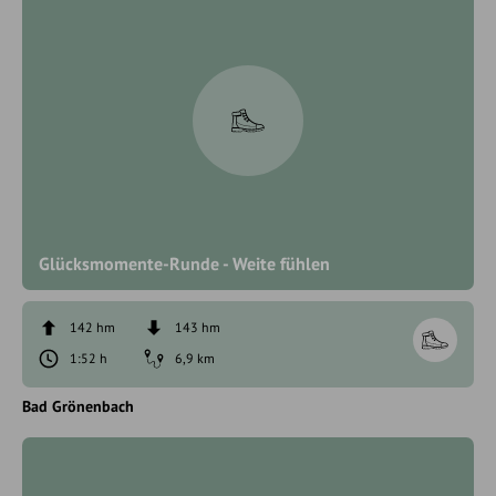
Glücksmomente-Runde - Weite fühlen
142 hm
143 hm
1:52 h
6,9 km
Bad Grönenbach