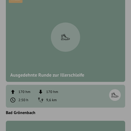
Ausgedehnte Runde zur Illerschleife
170 hm
170 hm
2:50 h
9,6 km
Bad Grönenbach