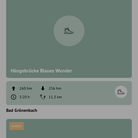
Hängebrücke Blaues Wunder
260 hm
256 hm
3:20 h
11,3 km
Bad Grönenbach
mittel