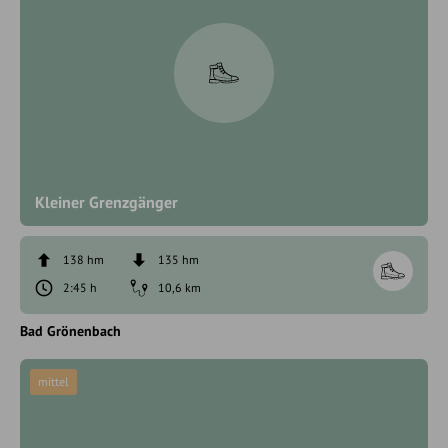
Kleiner Grenzgänger
138 hm
135 hm
2:45 h
10,6 km
Bad Grönenbach
mittel