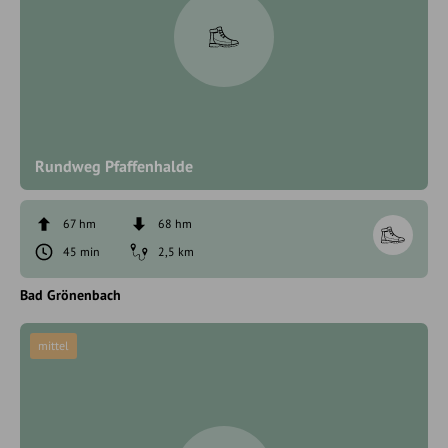
Rundweg Pfaffenhalde
67 hm
68 hm
45 min
2,5 km
Bad Grönenbach
mittel