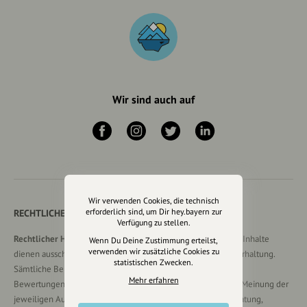
Wir sind auch auf
Wir verwenden Cookies, die technisch
erforderlich sind, um Dir hey.bayern zur
RECHTLICHER HINWEIS UND TRANSPARENZHINWEIS
Verfügung zu stellen.
Rechtlicher Hinweis:
Die auf dieser Website veröffentlichten Inhalte
Wenn Du Deine Zustimmung erteilst,
verwenden wir zusätzliche Cookies zu
dienen ausschließlich der allgemeinen Information und Unterhaltung.
statistischen Zwecken.
Sämtliche Beiträge, Gastartikel, Kommentare, Empfehlungen,
Mehr erfahren
Bewertungen oder Verlinkungen spiegeln ausschließlich die Meinung der
jeweiligen Autoren wider und stellen keine verbindliche Beratung,