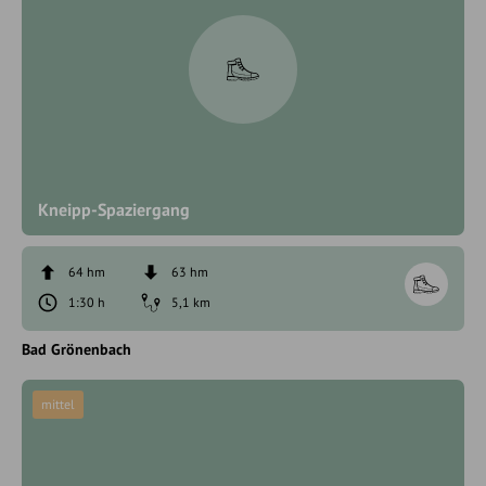
Kneipp-Spaziergang
64 hm
63 hm
1:30 h
5,1 km
Bad Grönenbach
mittel