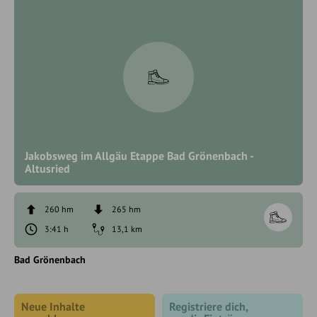
Jakobsweg im Allgäu Etappe Bad Grönenbach -
Altusried
260 hm
265 hm
3:41 h
13,1 km
Bad Grönenbach
Neue Inhalte
Registriere dich,