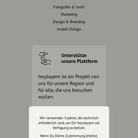
Fotografie & mehr
Marketing
Design & Branding
Anakin Design
Unterstütze
unsere Plattform
hey.bayern ist ein Projekt von
uns für unsere Region und
für alle, die uns besuchen
wollen.
Inhalte vorschlagen
Wir verwenden Cookies, die technisch
erforderlich sind, um Dir hey.bayern zur
Verfügung zu stellen.
Wenn Du Deine Zustimmung erteilst,
Jetzt unterstützen