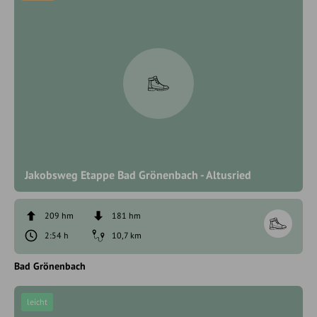
Jakobsweg Etappe Bad Grönenbach - Altusried
209 hm
181 hm
2:54 h
10,7 km
Bad Grönenbach
leicht