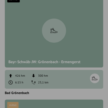
Bayr-Schwäb-JW: Grönenbach - Ermengerst
426 hm
300 hm
6:15 h
23,1 km
Bad Grönenbach
mittel