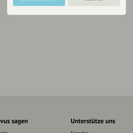
rvus sagen
Unterstütze uns
takt
Spenden