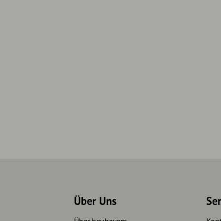
Über Uns
Se
Über hey.bayern
Kon