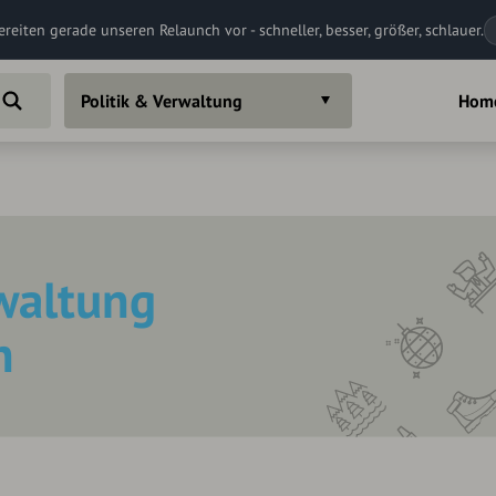
ereiten gerade unseren Relaunch vor - schneller, besser, größer, schlauer.
Politik & Verwaltung
Hom
rwaltung
h