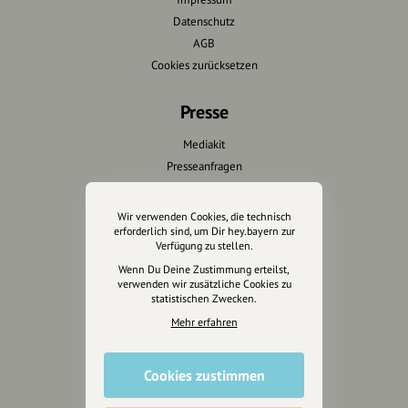
Datenschutz
AGB
Cookies zurücksetzen
Presse
Mediakit
Presseanfragen
Presseberichte
Wir verwenden Cookies, die technisch
Wir unterstützen Euch
erforderlich sind, um Dir hey.bayern zur
Verfügung zu stellen.
Fotografie & mehr
Wenn Du Deine Zustimmung erteilst,
verwenden wir zusätzliche Cookies zu
Marketing
statistischen Zwecken.
Design & Branding
Mehr erfahren
Anakin Design
Cookies zustimmen