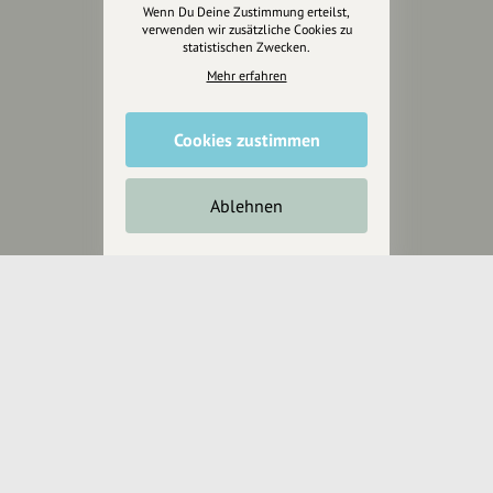
Wenn Du Deine Zustimmung erteilst,
Anakin Design
verwenden wir zusätzliche Cookies zu
statistischen Zwecken.
Mehr erfahren
Unterstütze
unsere Plattform
Cookies zustimmen
hey.bayern ist ein Projekt von
Ablehnen
uns für unsere Region und
für alle, die uns besuchen
wollen.
Inhalte vorschlagen
Jetzt unterstützen
Wir können leider keine
Spendenquittung ausstellen.