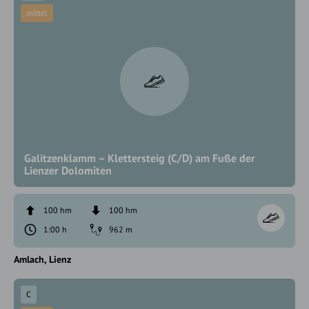
mittel
Galitzenklamm – Klettersteig (C/D) am Fuße der
Lienzer Dolomiten
100 hm
100 hm
1:00 h
962 m
Amlach
Lienz
C