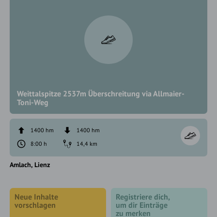
Weittalspitze 2537m Überschreitung via Allmaier-
Toni-Weg
1400 hm
1400 hm
8:00 h
14,4 km
Amlach
Lienz
Neue Inhalte
Registriere dich,
vorschlagen
um dir Einträge
zu merken