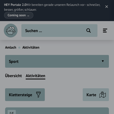
HEY Portale 2.0
Wir bereiten gerade unseren Relaunch vor - schneller,
besser, größer, schlauer.
Coming soon
→
Amlach
Aktivitäten
Sport
Übersicht
Aktivitäten
Klettersteige
Karte
E/F