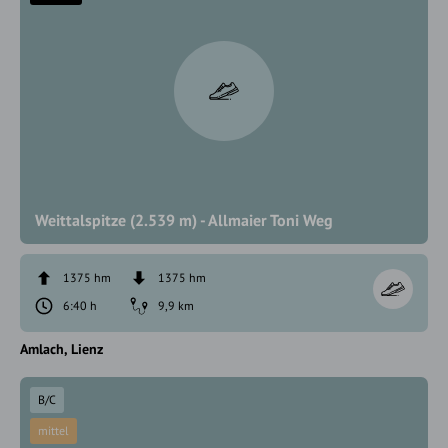
Weittalspitze (2.539 m) - Allmaier Toni Weg
1375 hm
1375 hm
6:40 h
9,9 km
Amlach
Lienz
B/C
mittel