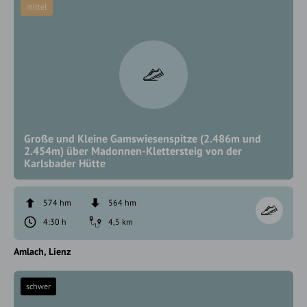
mittel
Große und Kleine Gamswiesenspitze (2.486m und
2.454m) über Madonnen-Klettersteig von der
Karlsbader Hütte
574 hm
564 hm
4:30 h
4,5 km
Amlach
Lienz
schwer