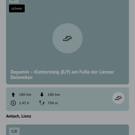
schwer
Dopamin – Klettersteig (E/F) am Fuße der Lienzer
Dolomiten
180 hm
180 hm
1:45 h
704 m
Amlach
Lienz
C/D