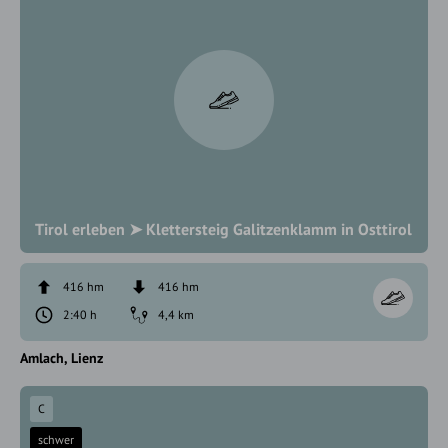
Tirol erleben ➤ Klettersteig Galitzenklamm in Osttirol
416 hm
416 hm
2:40 h
4,4 km
Amlach
Lienz
C
schwer