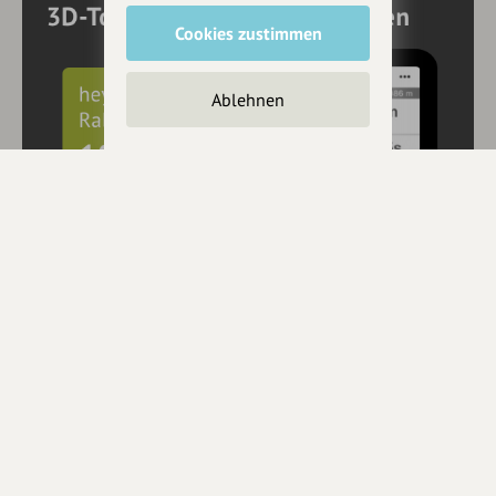
Cookies zustimmen
Ablehnen
10€ Rabatt mit hey.bayern auf Outdooractive
Pro und Pro+ sichern
Jetzt
hier
mehr erfahren oder gleich unseren
Voucher Code
nutzen um 10€ Rabatt zu erhalten (gültig bis 31.12.2021):
HEYOA10V