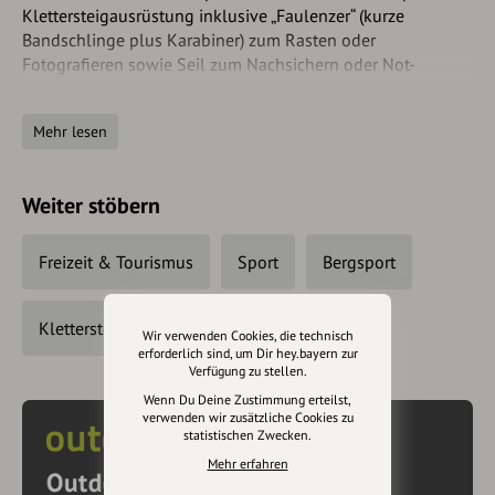
Klettersteigausrüstung inklusive „Faulenzer“ (kurze
Bandschlinge plus Karabiner) zum Rasten oder
Fotografieren sowie Seil zum Nachsichern oder Not-
Abseilen.
Mehr lesen
Sicherheitshinweise
Extrem schwierig, wer beim Einstieg schon kämpft, sollte
Weiter stöbern
die Variante „Masochist“ auslassen.
Freizeit & Tourismus
Sport
Bergsport
Klettersteige
Wir verwenden Cookies, die technisch
erforderlich sind, um Dir hey.bayern zur
Verfügung zu stellen.
Wenn Du Deine Zustimmung erteilst,
verwenden wir zusätzliche Cookies zu
statistischen Zwecken.
Mehr erfahren