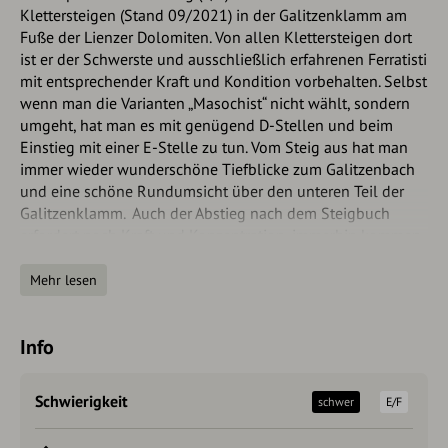
Klettersteigen (Stand 09/2021) in der Galitzenklamm am
Fuße der Lienzer Dolomiten. Von allen Klettersteigen dort
ist er der Schwerste und ausschließlich erfahrenen Ferratisti
mit entsprechender Kraft und Kondition vorbehalten. Selbst
wenn man die Varianten „Masochist“ nicht wählt, sondern
umgeht, hat man es mit genügend D-Stellen und beim
Einstieg mit einer E-Stelle zu tun. Vom Steig aus hat man
immer wieder wunderschöne Tiefblicke zum Galitzenbach
und eine schöne Rundumsicht über den unteren Teil der
Galitzenklamm. Auch der Abstieg nach dem Steigbuch
erfordert noch Kraft und Konzentration, immerhin kommen
dabei auch noch C- und C/D-Stellen vor. Der Abstieg führt
nicht mehr in das eintrittspflichtige Gelände der
Mehr lesen
Galitzenklamm, sollte man also danach nochmal in die
Klamm hineingehen wollen, ist dies vorher bei der Kasse
Info
zu klären.
Weiters befinden sich in der Klamm noch der schwere
Schwierigkeit
schwer
E/F
Adrenalin Klettersteig (D/E, Variante E), der Galitzenklamm-
Klettersteig (C/D), der Endorphine Klettersteig (C/D) und