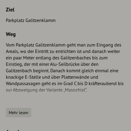
Ziel
Parkplatz Galitzenklamm
Weg
Vom Parkplatz Galitzenklamm geht man zum Eingang des
Areals, wo der Eintritt zu entrichten ist und danach weiter
ein paar Meter entlang des Galitzenbaches bis zum
Einstieg, der mit einer Alu-Seilbrücke über den
Galitzenbach beginnt. Danach kommt gleich einmal eine
knackige E-Stelle und über Plattenwände und
Wandpassasagen geht es im Grad C bis D kräfteraubend bis
zur Abzweigung der Variante „Masochist“.
Geradeaus gelangt man zum Notabstieg (B und weiter C/D
!), und zur Variante „Masochist“ (E/F), links zweigt die
Mehr lesen
„leichtere“ Variante (D), beginnend mit einer Alu-Seilbrücke
ab. Aber auch diese Variante hat es in sich, sind doch auch
einige Stellen im Grad C bis D zu bewältigen. Kurz vor dem