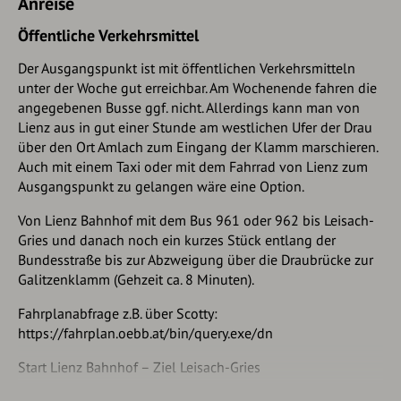
Anreise
Steigbuch mit Bank trifft diese Variante wieder auf den
„Masochist“.
Öffentliche Verkehrsmittel
Die Variante „Masochist“ beginnt mit einem Holzsteg, wo
Der Ausgangspunkt ist mit öffentlichen Verkehrsmitteln
auch der Notabstieg rechts abzweigt und wird danach
unter der Woche gut erreichbar. Am Wochenende fahren die
sofort extrem anstrengend. Es folgen Pfeiler, Überhänge
angegebenen Busse ggf. nicht. Allerdings kann man von
und Querungen im Grad D – E/F. Bei der Namensgebung
Lienz aus in gut einer Stunde am westlichen Ufer der Drau
der Felspassagen waren die Erbauer sehr kreativ. Es beginnt
über den Ort Amlach zum Eingang der Klamm marschieren.
mit dem Fallobstpfeiler (D/E und D) und nach einer kurzen
Auch mit einem Taxi oder mit dem Fahrrad von Lienz zum
Querung folgt die Schlüsselstelle, der Schweinebauch-
Ausgangspunkt zu gelangen wäre eine Option.
Überhang (E/F). Danach folgt „Werner Beinhart“, eine glatte,
überhängende Querung (E). Nun kommt noch ein steiler
Von Lienz Bahnhof mit dem Bus 961 oder 962 bis Leisach-
Pfeiler (D/E) und das letzte Stück (B) bis zum Steigbuch. Der
Gries und danach noch ein kurzes Stück entlang der
Abstieg erfolgt zuerst über eine Holztreppe (A) und geht
Bundesstraße bis zur Abzweigung über die Draubrücke zur
dann in felsiges Gelände (B) über. Es folgen noch zwei
Galitzenklamm (Gehzeit ca. 8 Minuten).
anspruchsvolle Stellen im Grad C bis C/D, bis man
Fahrplanabfrage z.B. über Scotty:
letztendlich auf einen Fußweg im Wald trifft, der zu einem
https://fahrplan.oebb.at/bin/query.exe/dn
Radweg führt.
Start Lienz Bahnhof – Ziel Leisach-Gries