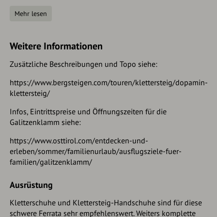
Anfahrt
Mehr lesen
Anfahrt mit dem PKW: Von der B100 (von Norden von Lienz
kommend oder von Südwesten von Sillian kommend) nahe
dem Ort Leisach die beschilderte Zufahrt über die
Weitere Informationen
Draubrücke zum Parkplatz Galitzenklamm.
Zusätzliche Beschreibungen und Topo siehe:
Parken
https://www.bergsteigen.com/touren/klettersteig/dopamin-
klettersteig/
Parkplatz Galitzenklamm
Infos, Eintrittspreise und Öffnungszeiten für die
(Koordinaten Ausgangspunkt / Parkplatz:
Galitzenklamm siehe:
46.800137,12.745246)
https://www.osttirol.com/entdecken-und-
erleben/sommer/familienurlaub/ausflugsziele-fuer-
familien/galitzenklamm/
Ausrüstung
Kletterschuhe und Klettersteig-Handschuhe sind für diese
schwere Ferrata sehr empfehlenswert. Weiters komplette