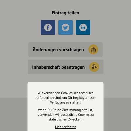
Eintrag teilen
Änderungen vorschlagen
Inhaberschaft beantragen
Wir verwenden Cookies, die technisch
erforderlich sind, um Dir hey.bayern zur
Verfügung zu stellen.
Wenn Du Deine Zustimmung erteilst,
Über Uns
verwenden wir zusätzliche Cookies zu
statistischen Zwecken.
Über hey.bayern
Mehr erfahren