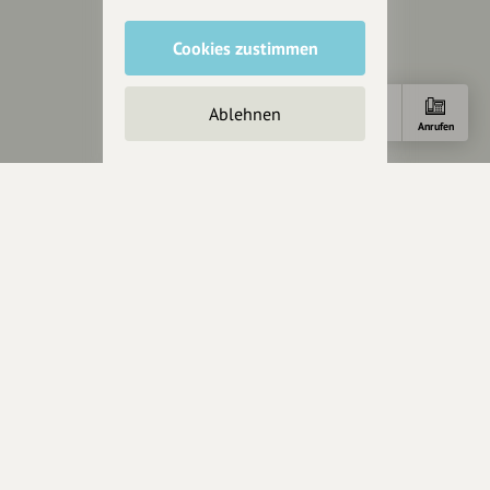
Story & Vision
Die Köpfe
Cookies zustimmen
Unterstützer
Servus sagen
Ablehnen
Anfahrt
Anrufen
Kontakt
Helpdesk / FAQ
Unterstütze uns
Spenden
Partner werden
Crowdfunding
Förderungen
Werbemöglichkeiten
Rechtliches
Impressum