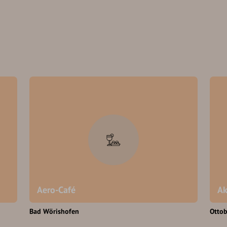
Aero-Café
Ak
Bad Wörishofen
Otto