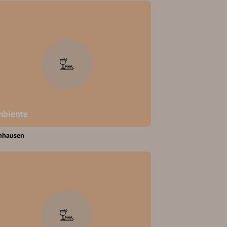
biente
nhausen