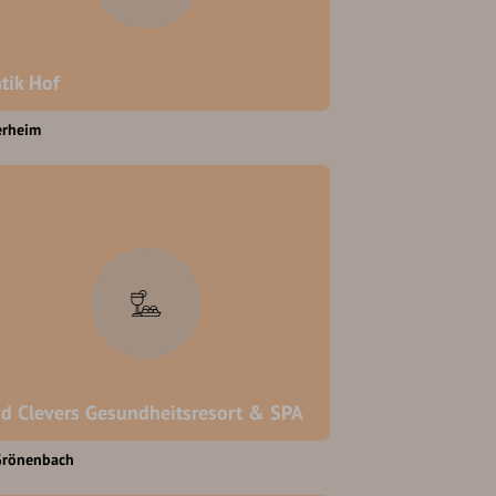
tik Hof
erheim
d Clevers Gesundheitsresort & SPA
Grönenbach