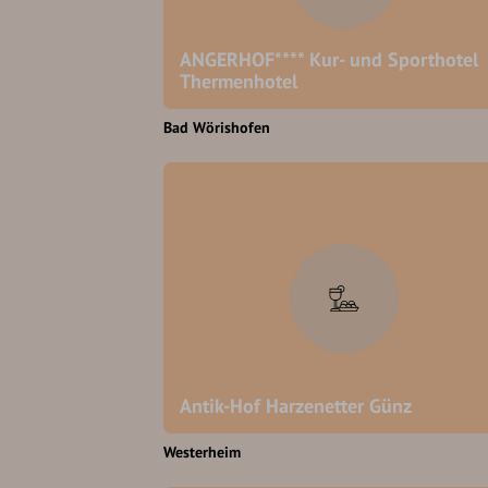
ANGERHOF**** Kur- und Sporthotel
Thermenhotel
Bad Wörishofen
Antik-Hof Harzenetter Günz
Westerheim