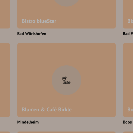
Bistro blueStar
Bi
Bad Wörishofen
Bad 
Blumen & Café Birkle
B
Mindelheim
Boos