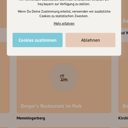
hey.bayern zur Verfügung zu stellen.
Wenn Du Deine Zustimmung erteilst, verwenden wir zusätzliche
Cookies zu statistischen Zwecken.
Bar und Café Chaplin II
Ba
Mehr erfahren
Bad Wörishofen
Bad 
Cookies zustimmen
Ablehnen
Berger's Restaurant im Park
Be
Memmingerberg
Kirch