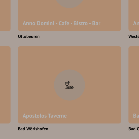
Anno Domini - Cafe - Bistro - Bar
An
Ottobeuren
West
Apostolos Taverne
Ba
Bad Wörishofen
Bad 