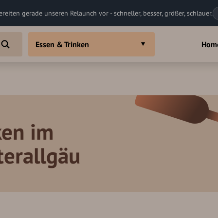
ereiten gerade unseren Relaunch vor - schneller, besser, größer, schlauer.
Essen & Trinken
Hom
ken im
terallgäu