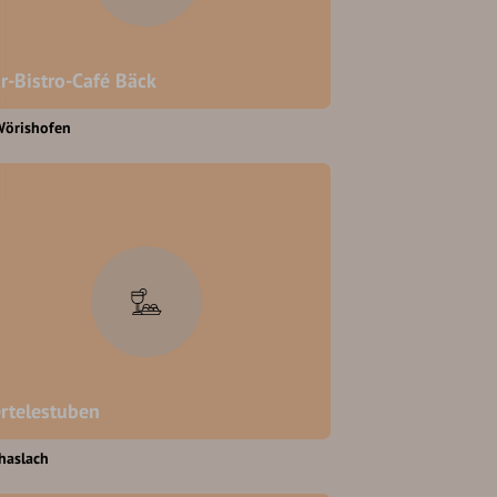
r-Bistro-Café Bäck
Wörishofen
rtelestuben
haslach