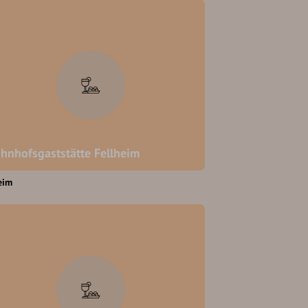
hnhofsgaststätte Fellheim
eim