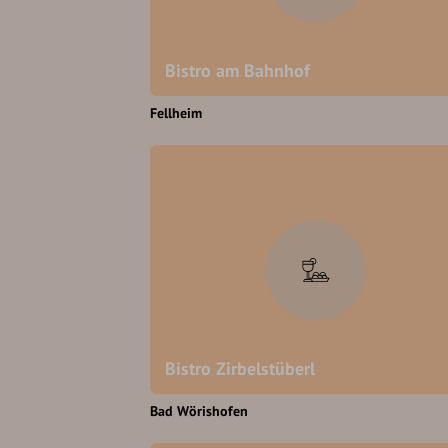
Bistro am Bahnhof
Fellheim
Bistro Zirbelstüberl
Bad Wörishofen