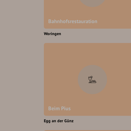
Bahnhofsrestauration
Woringen
Beim Pius
Egg an der Günz