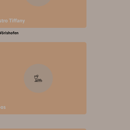
stro Tiffany
Wörishofen
oos