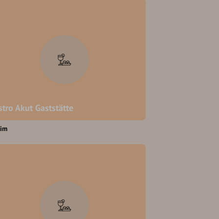
stro Akut Gaststätte
eim