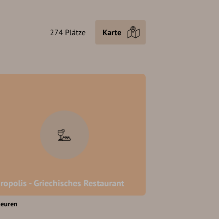
274 Plätze
Karte
ropolis - Griechisches Restaurant
beuren