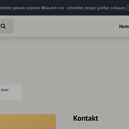
ereiten gerade unseren Relaunch vor - schneller, besser, größer, schlauer.
Hom
, Autor:
Kontakt