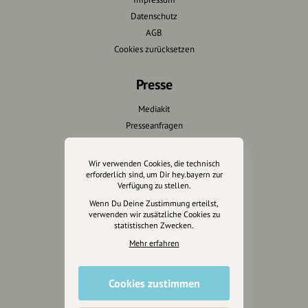
Datenschutz
AGB
Cookies zurücksetzen
Presse
Mediakit
Presseanfragen
Presseberichte
Wir verwenden Cookies, die technisch
Wir unterstützen Euch
erforderlich sind, um Dir hey.bayern zur
Verfügung zu stellen.
Fotografie & mehr
Wenn Du Deine Zustimmung erteilst,
verwenden wir zusätzliche Cookies zu
Marketing
statistischen Zwecken.
Design & Branding
Mehr erfahren
Anakin Design
Cookies zustimmen