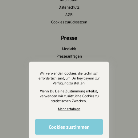
Datenschutz
AGB
Cookies zurücksetzen
Presse
Mediakit
Presseanfragen
Presseberichte
Wir verwenden Cookies, die technisch
Wir unterstützen Euch
erforderlich sind, um Dir hey.bayern zur
Verfügung zu stellen.
Fotografie & mehr
Wenn Du Deine Zustimmung erteilst,
verwenden wir zusätzliche Cookies zu
Marketing
statistischen Zwecken.
Design & Branding
Mehr erfahren
Anakin Design
Cookies zustimmen