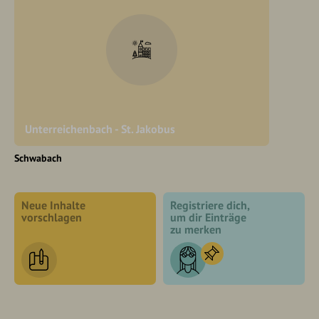
Unterreichenbach - St. Jakobus
Schwabach
Neue Inhalte
Registriere dich,
vorschlagen
um dir Einträge
zu merken