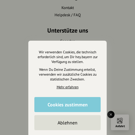
Kontakt
Helpdesk / FAQ
Unterstütze uns
Spenden
Partner werden
Wir verwenden Cookies, die technisch
Crowdfunding
erforderlich sind, um Dir hey.bayern zur
Verfügung zu stellen.
Förderungen
Wenn Du Deine Zustimmung erteilst,
Werbemöglichkeiten
verwenden wir zusätzliche Cookies zu
statistischen Zwecken.
Rechtliches
Mehr erfahren
Impressum
Datenschutz
Cookies zustimmen
AGB
Cookies zurücksetzen
Ablehnen
Anfahrt
Presse