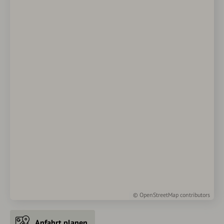
©
OpenStreetMap
contributors
Anfahrt planen