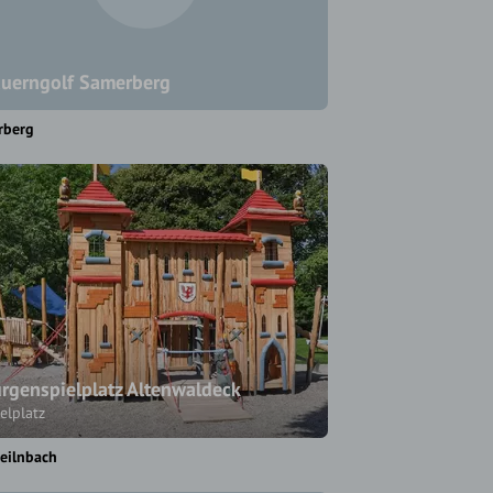
uerngolf Samerberg
rberg
rgenspielplatz Altenwaldeck
elplatz
eilnbach