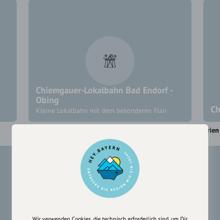
Chiemgauer-Lokalbahn Bad Endorf -
Obing
Ch
Kleine Lokalbahn mit dem besonderen Flair
Bad Endorf
Obing
Prie
Wir verwenden Cookies, die technisch erforderlich sind, um Dir