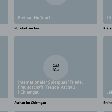
Freibad Nußdorf
IN
Nußdorf am Inn
Kiefe
Internationaler Spielplatz "Friede,
Freundschaft, Freude" Aschau
i.Chiemgau
Je
Aschau im Chiemgau
Brei