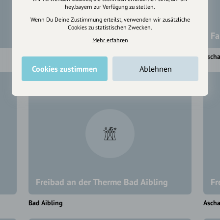
hey.bayern zur Verfügung zu stellen.
Wenn Du Deine Zustimmung erteilst, verwenden wir zusätzliche
Cookies zu statistischen Zwecken.
Falknerei Burg Hohenaschau
Fa
Mehr erfahren
Aschau im Chiemgau
Asch
Cookies zustimmen
Ablehnen
Freibad an der Therme Bad Aibling
Fr
Bad Aibling
Asch