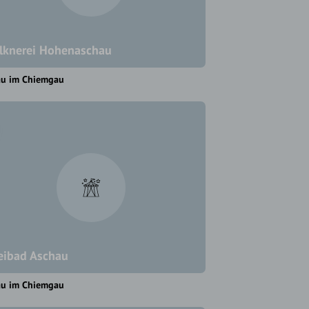
lknerei Hohenaschau
au im Chiemgau
eibad Aschau
au im Chiemgau