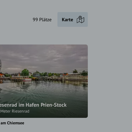
99 Plätze
Karte
esenrad im Hafen Prien-Stock
 Meter Riesenrad
n am Chiemsee