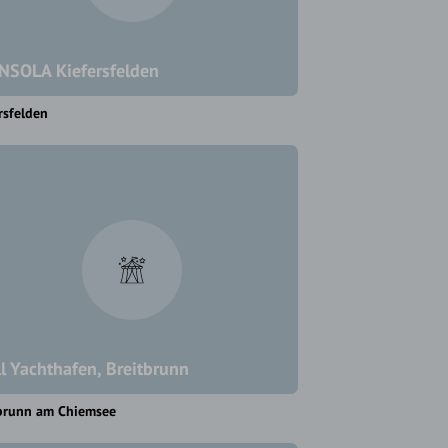
NSOLA Kiefersfelden
rsfelden
ll Yachthafen, Breitbrunn
tbrunn am Chiemsee