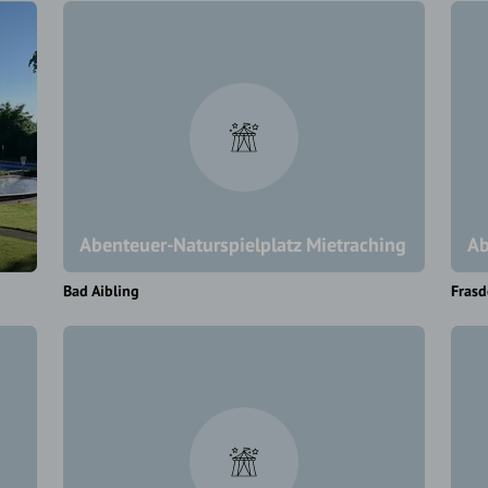
Abenteuer-Naturspielplatz Mietraching
Ab
Bad Aibling
Frasd