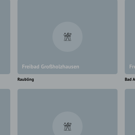
Freibad Großholzhausen
Fr
Raubling
Bad A