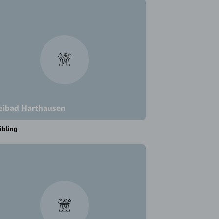
eibad Harthausen
ibling