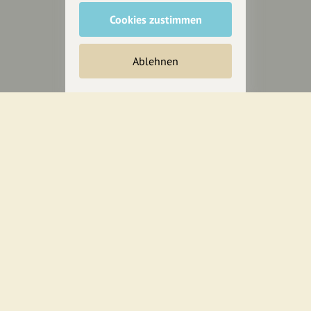
Cookies zustimmen
Inhalte vorschlagen
Ablehnen
Jetzt unterstützen
Wir können leider keine
Spendenquittung ausstellen.