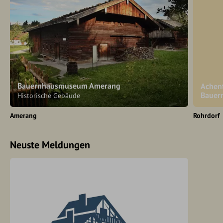
Bauernhausmuseum Amerang
Achen
Bauer
Historische Gebäude
Amerang
Rohrdorf
Neuste Meldungen