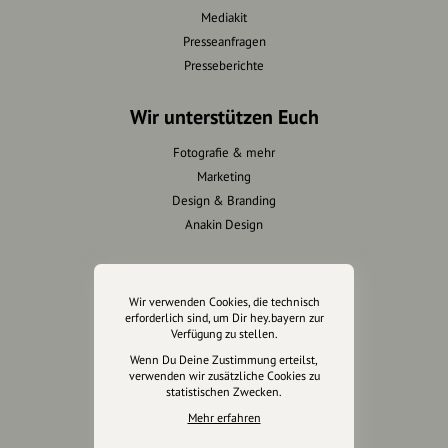
Mediakit
Presseanfragen
Presseberichte
Wir unterstützen Euch
Fotografie & mehr
Marketing
Design & Branding
Anakin Design
Wir verwenden Cookies, die technisch
Unterstütze
erforderlich sind, um Dir hey.bayern zur
unsere Plattform
Verfügung zu stellen.
Wenn Du Deine Zustimmung erteilst,
verwenden wir zusätzliche Cookies zu
hey.bayern ist ein Projekt von
statistischen Zwecken.
uns für unsere Region und
Mehr erfahren
für alle, die uns besuchen
wollen.