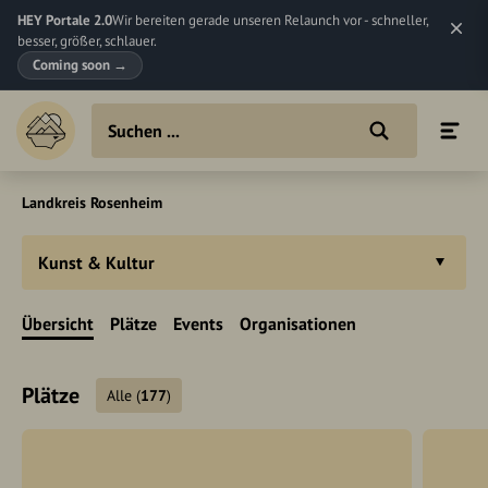
HEY Portale 2.0
Wir bereiten gerade unseren Relaunch vor - schneller,
besser, größer, schlauer.
Coming soon
→
Landkreis Rosenheim
Kunst & Kultur
Übersicht
Plätze
Events
Organisationen
Plätze
Alle
(
177
)