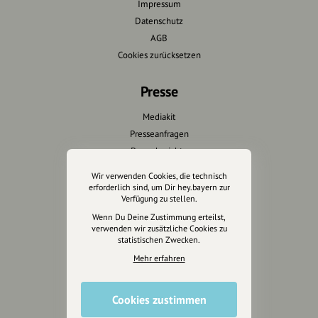
Impressum
Datenschutz
AGB
Cookies zurücksetzen
Presse
Mediakit
Presseanfragen
Presseberichte
Wir verwenden Cookies, die technisch
Wir unterstützen Euch
erforderlich sind, um Dir hey.bayern zur
Verfügung zu stellen.
Fotografie & mehr
Wenn Du Deine Zustimmung erteilst,
verwenden wir zusätzliche Cookies zu
Marketing
statistischen Zwecken.
Design & Branding
Mehr erfahren
Anakin Design
Cookies zustimmen